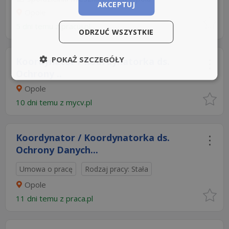
AKCEPTUJ
Opole
5 dni temu z
pracuj.pl
ODRZUĆ WSZYSTKIE
POKAŻ SZCZEGÓŁY
Koordynator / Koordynatorka ds.
Ochrony ..
Opole
10 dni temu z
mycv.pl
Koordynator / Koordynatorka ds.
Ochrony Danych...
Umowa o pracę
Rodzaj pracy: Stała
Opole
11 dni temu z
praca.pl