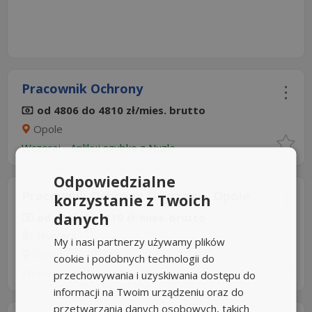
Pracownik Ochrony
od 4806 do 4810 zł/mies. brutto
Opole
Wczoraj
-
Aplikuj szybko z Nuzle
Odpowiedzialne
Pracownik Ochrony Fizycznej - Opole
korzystanie z Twoich
danych
od 4806 do 4810 zł/mies. brutto
Hunters
My i nasi partnerzy używamy plików
Opole
cookie i podobnych technologii do
Wczoraj
-
Aplikuj szybko z Nuzle
przechowywania i uzyskiwania dostępu do
informacji na Twoim urządzeniu oraz do
przetwarzania danych osobowych, takich