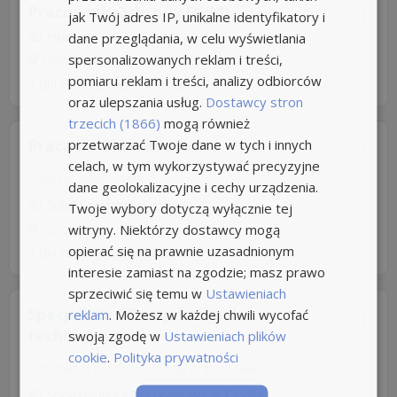
Pracownik Ochrony (K/M)
jak Twój adres IP, unikalne identyfikatory i
Hunters
dane przeglądania, w celu wyświetlania
spersonalizowanych reklam i treści,
Opole
pomiaru reklam i treści, analizy odbiorców
3 dni temu z
rocketjobs.pl
oraz ulepszania usług.
Dostawcy stron
trzecich (1866)
mogą również
Praca na Ochronie k/m
przetwarzać Twoje dane w tych i innych
celach, w tym wykorzystywać precyzyjne
Rodzaj pracy: Stała
dane geolokalizacyjne i cechy urządzenia.
Solid Security Sp. z o. o
Twoje wybory dotyczą wyłącznie tej
Opole
witryny. Niektórzy dostawcy mogą
opierać się na prawnie uzasadnionym
4 dni temu z
pracuj.pl
interesie zamiast na zgodzie; masz prawo
sprzeciwić się temu w
Ustawieniach
Specjalista / Specjalistka ds.
reklam
. Możesz w każdej chwili wycofać
technicznych
swoją zgodę w
Ustawieniach plików
cookie
.
Polityka prywatności
Umowa o pracę
Rodzaj pracy: Stała
Spółdzielnia Mieszkaniowa w Opolu