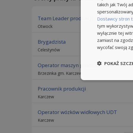
takich jak Twój ad
spersonalizowanyc
Team Leader produkcji
Dostawcy stron t
tym wykorzystywa
Otwock
wyłącznie tej wi
zamiast na zgodz
Brygadzista
wycofać swoją z
Celestynów
POKAŻ SZCZ
Operator maszyn produkcyjnych
Brzezinka gm. Karczew
Pracownik produkcji
Karczew
Operator wózków widłowych UDT
Karczew