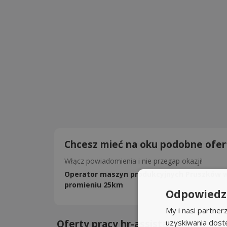
Chcesz mieć na oku podobne ofer
Włącz powiadomienia i nie przegap okazji!
Operator maszyn produkcyjnych Pruszków 
promieniu 25km
Odpowiedzi
My i nasi partne
Oferty pracy hr-assistant
uzyskiwania dost