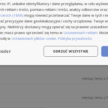
res IP, unikalne identyfikatory i dane przeglądania, w celu wyświe
h reklam i treści, pomiaru reklam i treści, analizy odbiorców oraz
rzecich (1866)
mogą również przetwarzać Twoje dane w tych i inn
ć precyzyjne dane geolokalizacyjne i cechy urządzenia. Twoje 
5 dni temu z len
tryny. Niektórzy dostawcy mogą opierać się na prawnie uzasadnio
ie; masz prawo sprzeciwić się temu w
Ustawieniach reklam
. Może
godę w
Ustawieniach plików cookie
.
Polityka prywatności
5 dni temu z len
EGÓŁY
ODRZUĆ WSZYSTKIE
miesiąc temu z 
miesiąc temu z 
miesiąc temu z 