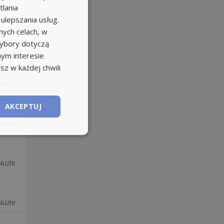
tlania
 ulepszania usług.
ych celach, w
wybory dotyczą
to.pl
nym interesie
sz w każdej chwili
to.pl
AKCEPTUJ
Nuzle
Nuzle
Nuzle