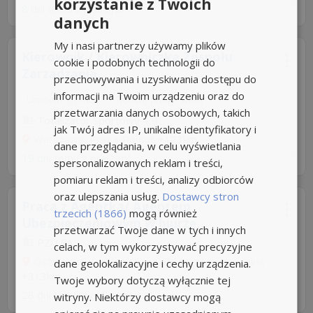
korzystanie z Twoich
8 dni temu z
pracuj.pl
danych
My i nasi partnerzy używamy plików
Kierownik / Kierowniczka Zespołu
cookie i podobnych technologii do
Zarządzania...
przechowywania i uzyskiwania dostępu do
informacji na Twoim urządzeniu oraz do
Umowa o pracę
Rodzaj pracy: Stała
przetwarzania danych osobowych, takich
Totalizator Sportowy
4,9
jak Twój adres IP, unikalne identyfikatory i
Warszawa, Praga-Północ
+173km
dane przeglądania, w celu wyświetlania
19 dni temu z
pracuj.pl
spersonalizowanych reklam i treści,
pomiaru reklam i treści, analizy odbiorców
oraz ulepszania usług.
Dostawcy stron
Praca z Agentką/ Agentem
trzecich (1866)
mogą również
Ubezpieczeniowym w biurze...
przetwarzać Twoje dane w tych i innych
PZU SA
celach, w tym wykorzystywać precyzyjne
Ostrzeszów, +3 LokalizacjePraca w pełni zdalna
dane geolokalizacyjne i cechy urządzenia.
+313km
Twoje wybory dotyczą wyłącznie tej
28 dni temu z
rocketjobs.pl
witryny. Niektórzy dostawcy mogą