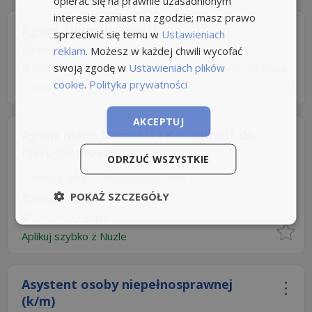
opierać się na prawnie uzasadnionym
interesie zamiast na zgodzie; masz prawo
Agent Nieruchomości
sprzeciwić się temu w
Ustawieniach
RecruMates
reklam
. Możesz w każdej chwili wycofać
swoją zgodę w
Ustawieniach plików
Wrocław, +4 LokalizacjePraca w pełni zdalna
+378km
cookie
.
Polityka prywatności
rocketjobs.pl
AKCEPTUJ
Agent nieruchomości / Konsultant ds.
nieruchomości...
ODRZUĆ WSZYSTKIE
Umowa: Inna
Rodzaj pracy: Inna
POKAŻ SZCZEGÓŁY
Home Master
Ostróda
+36km
Aplikuj szybko z Nuzle
Asystent osoby niepełnosprawnej
(k/m)