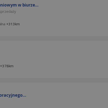
niowym w biurze...
Sprzedaży
alna
+313km
+378km
racyjnego...