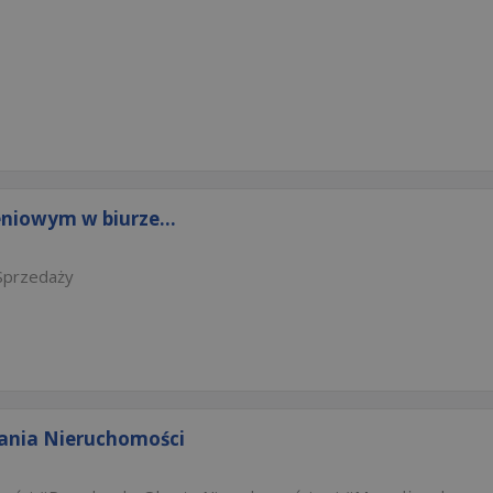
niowym w biurze...
Sprzedaży
iwania Nieruchomości