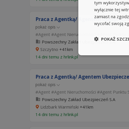
tym wykorzystywa
wyłącznie tej wi
zamiast na zgodz
Praca z Agentką/ Agentem Ubezpiecze
wycofać swoją z
pokaż opis
Agent
Agent Nieruchomości
Agent Punktu 
POKAŻ SZCZ
Powszechny Zakład Ubezpieczeń S.A
Szczytno
+41km
14 dni temu z
hrlink.pl
Praca z Agentką/ Agentem Ubezpiecze
pokaż opis
Agent
Agent Nieruchomości
Agent Punktu 
Powszechny Zakład Ubezpieczeń S.A
Lidzbark Warmiński
+41km
14 dni temu z
hrlink.pl