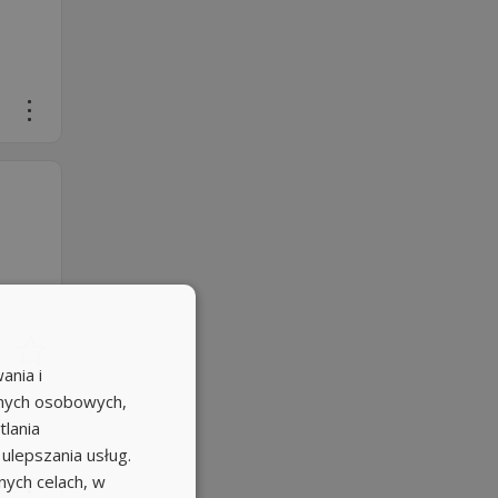
ania i
anych osobowych,
tlania
 ulepszania usług.
ych celach, w