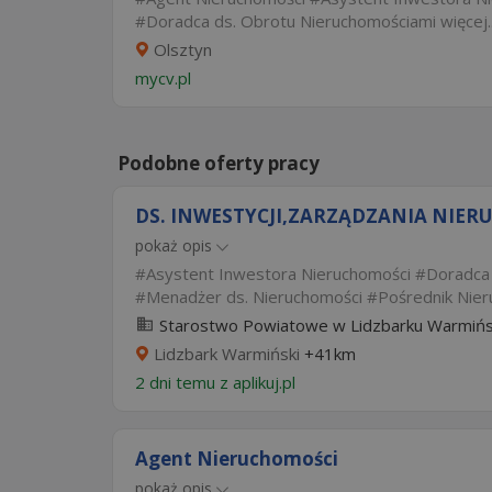
Doradca ds. Obrotu Nieruchomościami
więcej..
Olsztyn
mycv.pl
Podobne oferty pracy
DS. INWESTYCJI,ZARZĄDZANIA NIE
pokaż opis
Asystent Inwestora Nieruchomości
Doradca 
Menadżer ds. Nieruchomości
Pośrednik Nie
Starostwo Powiatowe w Lidzbarku Warmiń
Lidzbark Warmiński
+41km
2 dni temu z
aplikuj.pl
Agent Nieruchomości
pokaż opis