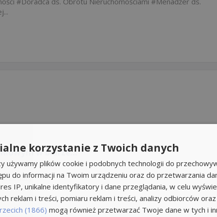
mości
Doradca ds. Obrotu Nieruchomościami
Menadżer ds.
...
alne korzystanie z Twoich danych
niowym w biurze...
rzy używamy plików cookie i podobnych technologii do przechowyw
ępu do informacji na Twoim urządzeniu oraz do przetwarzania d
Sprzedaży
res IP, unikalne identyfikatory i dane przeglądania, w celu wyświe
h reklam i treści, pomiaru reklam i treści, analizy odbiorców oraz
rzecich (1866)
mogą również przetwarzać Twoje dane w tych i inn