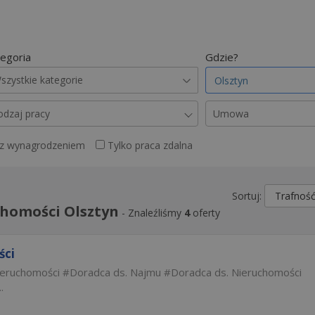
egoria
Gdzie?
szystkie kategorie
odzaj pracy
Umowa
 z wynagrodzeniem
Tylko praca zdalna
Sortuj:
chomości Olsztyn
-
Znaleźliśmy
4
oferty
ści
ieruchomości
Doradca ds. Najmu
Doradca ds. Nieruchomości
.