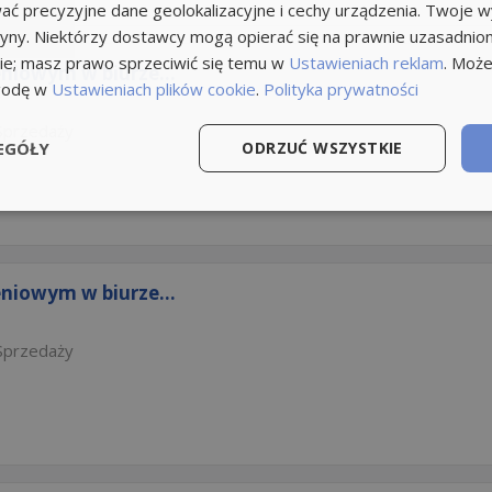
ć precyzyjne dane geolokalizacyjne i cechy urządzenia. Twoje 
tryny. Niektórzy dostawcy mogą opierać się na prawnie uzasadnio
ie; masz prawo sprzeciwić się temu w
Ustawieniach reklam
. Może
niowym w biurze...
godę w
Ustawieniach plików cookie
.
Polityka prywatności
Sprzedaży
EGÓŁY
ODRZUĆ WSZYSTKIE
niowym w biurze...
Sprzedaży