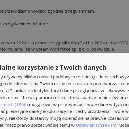
ieprzewidziane wydatki zgodnie z regulaminem,
e z regulaminem xFuture.
czerwca 2024 r. o ochronie sygnalistów (Dz.U. z 2024 r. poz. 928)
informujemy, że w Steam Workforce sp. z o. o. obowiązuje
rawa i Podejmowania Działań Następczych, więcej informacji:
alne korzystanie z Twoich danych
rzy używamy plików cookie i podobnych technologii do przechowyw
ikuj na stronie z ofertą
ępu do informacji na Twoim urządzeniu oraz do przetwarzania d
res IP, unikalne identyfikatory i dane przeglądania, w celu wyświe
h reklam i treści, pomiaru reklam i treści, analizy odbiorców oraz
rzecich (1866)
mogą również przetwarzać Twoje dane w tych i inn
ć precyzyjne dane geolokalizacyjne i cechy urządzenia. Twoje 
tryny. Niektórzy dostawcy mogą opierać się na prawnie uzasadnio
ie; masz prawo sprzeciwić się temu w
Ustawieniach reklam
. Może