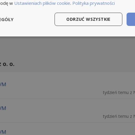
godę w
Ustawieniach plików cookie
.
Polityka prywatności
EGÓŁY
ODRZUĆ WSZYSTKIE
o. o.
K/M
tydzień temu z 
K/M
tydzień temu z 
K/M