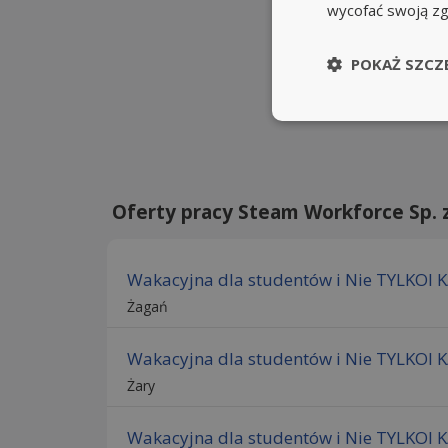
wycofać swoją z
POKAŻ SZCZ
Oferty pracy Steam Workforce Sp. z 
Wakacyjna dla studentów i Nie TYLKOI 
Żagań
Wakacyjna dla studentów i Nie TYLKOI 
Żary
Wakacyjna dla studentów i Nie TYLKOI 