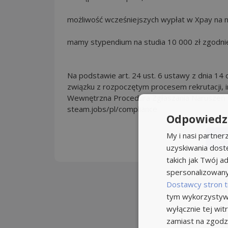
możliwość wcześniejszych wypłat w Xpay na n
mamy stypendium na studia 10 000 zł zgodni
Na podstawie art. 24 ust. 6 ustawy z dnia 14 
związku z rozpoczętym procesem rekrutacji, 
Wewnętrzna Procedura Zgłaszania Naruszeń P
steam.jobs/pl/compliance
Odpowiedzi
My i nasi partne
Apl
uzyskiwania dost
takich jak Twój ad
spersonalizowanyc
Dostawcy stron t
tym wykorzystywa
wyłącznie tej wi
zamiast na zgodz