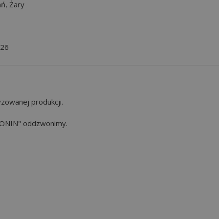
ań
,
Żary
026
zowanej produkcji.
"KONIN" oddzwonimy.