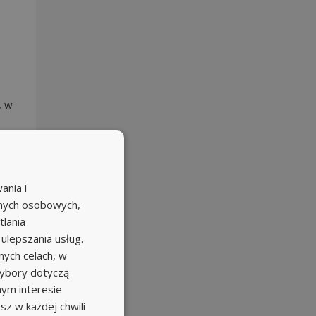
, w
ania i
anych osobowych,
tlania
 ulepszania usług.
ych celach, w
wybory dotyczą
nym interesie
sz w każdej chwili