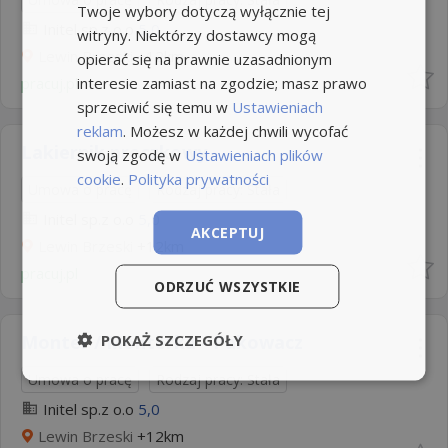
Twoje wybory dotyczą wyłącznie tej
Initel sp.z o.o
5,0
witryny. Niektórzy dostawcy mogą
Lewin Brzeski
+12km
opierać się na prawnie uzasadnionym
interesie zamiast na zgodzie; masz prawo
pracuj.pl
sprzeciwić się temu w
Ustawieniach
reklam
. Możesz w każdej chwili wycofać
Lakiernik proszkowy
swoją zgodę w
Ustawieniach plików
cookie
.
Polityka prywatności
Umowa o pracę
Rodzaj pracy: Stała
Initel sp.z o.o
5,0
AKCEPTUJ
Lewin Brzeski
+12km
pracuj.pl
ODRZUĆ WSZYSTKIE
POKAŻ SZCZEGÓŁY
Monter / Monterka - Pakowacz
Umowa o pracę
Rodzaj pracy: Stała
Initel sp.z o.o
5,0
Lewin Brzeski
+12km