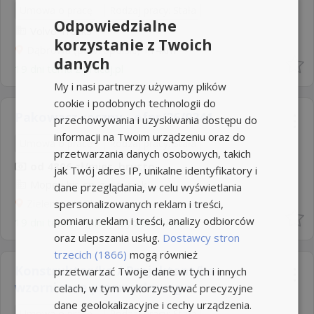
Umowa o pracę
Rodzaj pracy: Stała
Odpowiedzialne
Volvo Trucks
korzystanie z Twoich
Dąbrowa (pow. opolski)
+14km
danych
19 dni temu z
pracuj.pl
My i nasi partnerzy używamy plików
cookie i podobnych technologii do
Pakowacz ręczny - ofpr/26/0241
przechowywania i uzyskiwania dostępu do
informacji na Twoim urządzeniu oraz do
Umowa o pracę
Rodzaj pracy: Stała
przetwarzania danych osobowych, takich
od 4806 zł/mies. brutto
jak Twój adres IP, unikalne identyfikatory i
Mopex his sp. z o.o. sp.k
dane przeglądania, w celu wyświetlania
Zieleniec
spersonalizowanych reklam i treści,
+12km
pomiaru reklam i treści, analizy odbiorców
19 dni temu -
Aplikuj szybko z Nuzle
oraz ulepszania usług.
Dostawcy stron
trzecich (1866)
mogą również
Konstruktor/ka / Projektant/ka
przetwarzać Twoje dane w tych i innych
wzornictwa przemysłowego
celach, w tym wykorzystywać precyzyjne
dane geolokalizacyjne i cechy urządzenia.
Umowa o pracę
Rodzaj pracy: Stała