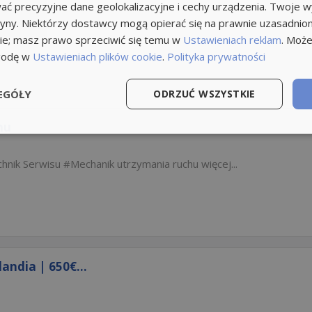
ć precyzyjne dane geolokalizacyjne i cechy urządzenia. Twoje 
tryny. Niektórzy dostawcy mogą opierać się na prawnie uzasadnio
ie; masz prawo sprzeciwić się temu w
Ustawieniach reklam
. Może
godę w
Ustawieniach plików cookie
.
Polityka prywatności
EGÓŁY
ODRZUĆ WSZYSTKIE
hu
hnik Serwisu
Mechanik utrzymania ruchu
więcej...
ndia | 650€...