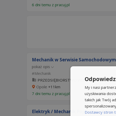
6 dni temu z
pracuj.pl
Mechanik w Serwisie Samochodowym
pokaż opis
Mechanik
Odpowiedzi
PRZEDSIĘBIORSTWO WIELOBRANŻOWE MIL
Opole
+11km
My i nasi partne
7 dni temu z
pracuj.pl
uzyskiwania dost
takich jak Twój ad
spersonalizowanyc
Elektryk / Mechanik Pojazdów - branż
Dostawcy stron t