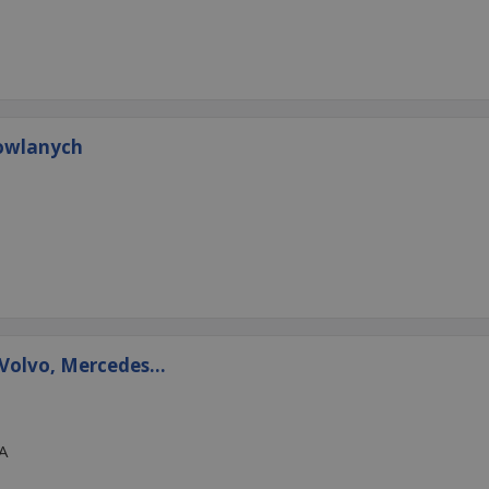
owlanych
olvo, Mercedes...
A