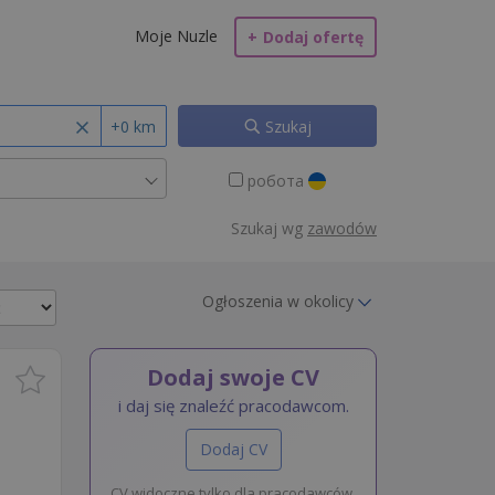
Moje Nuzle
+
Dodaj ofertę
+0 km
Szukaj
робота
Szukaj wg
zawodów
Ogłoszenia w okolicy
Dodaj swoje CV
i daj się znaleźć pracodawcom.
Dodaj CV
CV widoczne tylko dla pracodawców.