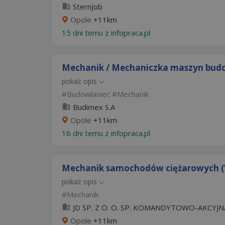
SternJob
Opole
+11km
15 dni temu z
infopraca.pl
Mechanik / Mechaniczka maszyn bud
pokaż opis
Budowlaniec
Mechanik
Budimex S.A
Opole
+11km
16 dni temu z
infopraca.pl
Mechanik samochodów ciężarowych (V
pokaż opis
Mechanik
JD SP. Z O. O. SP. KOMANDYTOWO-AKCYJN
Opole
+11km