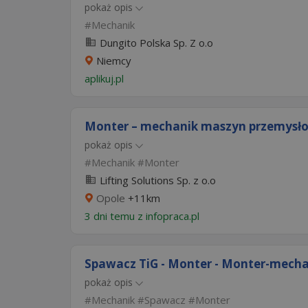
pokaż opis
Mechanik
Dungito Polska Sp. Z o.o
Niemcy
aplikuj.pl
Monter – mechanik maszyn przemysł
pokaż opis
Mechanik
Monter
Lifting Solutions Sp. z o.o
Opole
+11km
3 dni temu z
infopraca.pl
Spawacz TiG - Monter - Monter-mech
pokaż opis
Mechanik
Spawacz
Monter