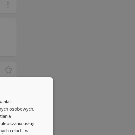
ania i
anych osobowych,
tlania
 ulepszania usług.
ych celach, w