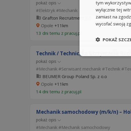
tym wykorzystywa
pokaż opis
wyłącznie tej wi
Elektryk
Mechanik
zamiast na zgodz
Grafton Recruitment
5,0
wycofać swoją z
Opole
+11km
13 dni temu z
pracuj.pl
POKAŻ SZCZ
Technik / Techniczka Utrzymania Ruc
pokaż opis
Mechanik
Serwisant mechanik
Technik
Tec
BEUMER Group Poland Sp. z o.o
Opole
+11km
14 dni temu z
pracuj.pl
Mechanik samochodowy (m/k/n) – Hola
pokaż opis
Mechanik
Mechanik samochodowy