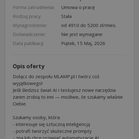
Forma zatrudnienia:
Umowa o pracę
Rodzaj pracy:
Stała
Wynagrodzenie:
od 4910 do 5200 zł/mies.
Doświadczenie:
Nie jest wymagane
Data publikacji:
Piątek, 15 Maj, 2026
Opis oferty
Dołącz do zespołu MLAMP.pl i twórz coś
wyjątkowego!
Jeśli śledzisz świat AI i testujesz nowe narzędzia
zanim zrobią to inni — możliwe, że szukamy właśnie
Ciebie.
Szukamy osoby, która:
- interesuje się sztuczną inteligencją
- potrafi tworzyć skuteczne prompty
- zna lub chce rozwijać automatyzacje AI