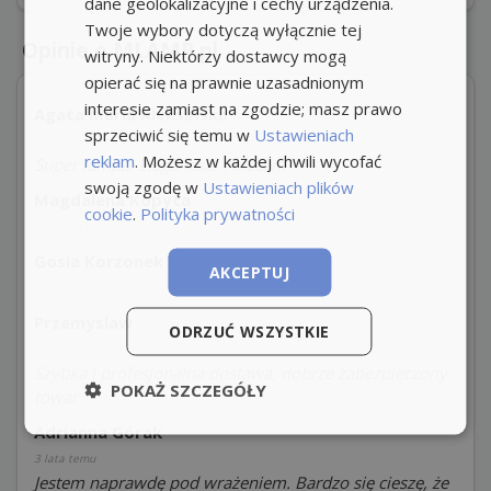
dane geolokalizacyjne i cechy urządzenia.
Twoje wybory dotyczą wyłącznie tej
Opinie o MLAMP.pl
witryny. Niektórzy dostawcy mogą
opierać się na prawnie uzasadnionym
interesie zamiast na zgodzie; masz prawo
Agata Maria Aleksińska
sprzeciwić się temu w
Ustawieniach
6 miesięcy temu
reklam
. Możesz w każdej chwili wycofać
Super lampa. Elegancka. Polecam.
swoją zgodę w
Ustawieniach plików
Magdalena Kopyta
cookie
.
Polityka prywatności
6 miesięcy temu
Gosia Korzonek
AKCEPTUJ
6 miesięcy temu
Przemyslaw
ODRZUĆ WSZYSTKIE
6 miesięcy temu
Szybka i profesjonalna dostawa, dobrze zabezpieczony
POKAŻ SZCZEGÓŁY
towar.
Adrianna Górak
3 lata temu
Jestem naprawdę pod wrażeniem. Bardzo się cieszę, że