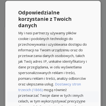
Odpowiedzialne
korzystanie z Twoich
danych
My i nasi partnerzy używamy plików
cookie i podobnych technologii do
przechowywania i uzyskiwania dostępu do
informacji na Twoim urządzeniu oraz do
przetwarzania danych osobowych, takich
jak Twój adres IP, unikalne identyfikatory i
MDECO
dane przeglądania, w celu wyświetlania
spersonalizowanych reklam i treści,
21 ocen
pomiaru reklam i treści, analizy odbiorców
Zadaj pytanie pracodawcy
oraz ulepszania usług.
Dostawcy stron
tel: 50x-xxx-xxx
pokaż
trzecich (1866)
mogą również
przetwarzać Twoje dane w tych i innych
Aplikuj teraz
celach, w tym wykorzystywać precyzyjne