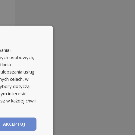
ania i
anych osobowych,
tlania
 ulepszania usług.
ych celach, w
wybory dotyczą
nym interesie
sz w każdej chwili
AKCEPTUJ