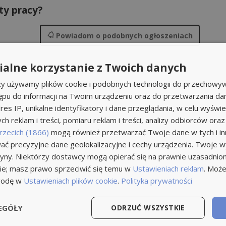
ty pracy?
Powiadom
o podobnych ogłoszeniach
alne korzystanie z Twoich danych
rzy używamy plików cookie i podobnych technologii do przechowyw
ępu do informacji na Twoim urządzeniu oraz do przetwarzania d
res IP, unikalne identyfikatory i dane przeglądania, w celu wyświe
h reklam i treści, pomiaru reklam i treści, analizy odbiorców oraz
rzecich (1866)
mogą również przetwarzać Twoje dane w tych i inn
ć precyzyjne dane geolokalizacyjne i cechy urządzenia. Twoje 
tryny. Niektórzy dostawcy mogą opierać się na prawnie uzasadnio
ie; masz prawo sprzeciwić się temu w
Ustawieniach reklam
. Może
godę w
Ustawieniach plików cookie
.
Polityka prywatności
EGÓŁY
ODRZUĆ WSZYSTKIE