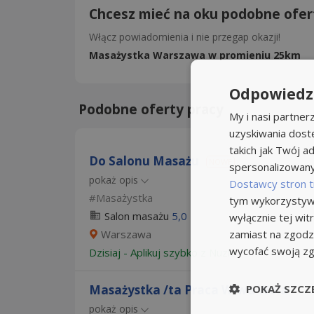
Chcesz mieć na oku podobne ofer
Włącz powiadomienia i nie przegap okazji!
Masażystka Warszawa w promieniu 25km
Odpowiedzi
Podobne oferty pracy
My i nasi partne
uzyskiwania dost
takich jak Twój ad
Do Salonu Masażu
NOWE
spersonalizowanyc
pokaż opis
Dostawcy stron t
Masażystka
tym wykorzystywa
Salon masażu
5,0
wyłącznie tej wi
zamiast na zgodz
Warszawa
wycofać swoją z
Dzisiaj
-
Aplikuj szybko z Nuzle
POKAŻ SZCZ
Masażystka /ta Praca W-wa Wola
pokaż opis