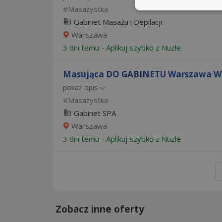
Masażystka
Gabinet Masażu i Depilacji
Warszawa
3 dni temu -
Aplikuj szybko z Nuzle
Masująca DO GABINETU Warszawa W
pokaż opis
Masażystka
Gabinet SPA
Warszawa
3 dni temu -
Aplikuj szybko z Nuzle
Zobacz inne oferty