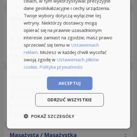
celach, w tym wykorzystywać precyzyjne
dane geolokalizacyjne i cechy urządzenia.
Twoje wybory dotyczą wyłącznie tej
Masażysta / Masażystka
witryny. Niektórzy dostawcy mogą
opierać się na prawnie uzasadnionym
Rodzaj pracy: Stała
interesie zamiast na zgodzie; masz prawo
HEMATIQ sp. z o.o
sprzeciwić się temu w
Ustawieniach
Warszawa, Śródmieście
reklam
. Możesz w każdej chwili wycofać
4 dni temu z
pracuj.pl
swoją zgodę w
Ustawieniach plików
cookie
.
Polityka prywatności
Masażysta / Masażystka
AKCEPTUJ
Rodzaj pracy: Stała
Zdrowe Ciało Katarzyna Jaszek-Paluch
ODRZUĆ WSZYSTKIE
Warszawa
8 dni temu z
pracuj.pl
POKAŻ SZCZEGÓŁY
Masażysta / Masażystka