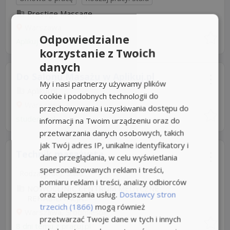
Prestige Massage
Warszawa
Odpowiedzialne
Aplikuj szybko z Nuzle
korzystanie z Twoich
danych
Do Salonu Masażu w Aplikuj.pl
My i nasi partnerzy używamy plików
Aplikuj.pl
cookie i podobnych technologii do
Warszawa
przechowywania i uzyskiwania dostępu do
students.pl
informacji na Twoim urządzeniu oraz do
przetwarzania danych osobowych, takich
jak Twój adres IP, unikalne identyfikatory i
Technik masażysta
dane przeglądania, w celu wyświetlania
spersonalizowanych reklam i treści,
Rodzaj pracy: Stała
pomiaru reklam i treści, analizy odbiorców
NOWOCLINIC CENTRUM MEDYCZNE
oraz ulepszania usług.
Dostawcy stron
REHABILITACJA...
trzecich (1866)
mogą również
Warszawa, Śródmieście
przetwarzać Twoje dane w tych i innych
8 dni temu z
pracuj.pl