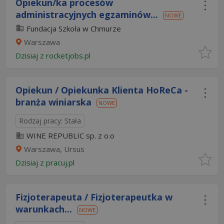
Opiekun/ka procesów
administracyjnych egzaminów...
NOWE
Fundacja Szkoła w Chmurze
Warszawa
Dzisiaj
z
rocketjobs.pl
Opiekun / Opiekunka Klienta HoReCa -
branża winiarska
NOWE
Rodzaj pracy: Stała
WINE REPUBLIC sp. z o.o
Warszawa, Ursus
Dzisiaj
z
pracuj.pl
Fizjoterapeuta / Fizjoterapeutka w
warunkach...
NOWE