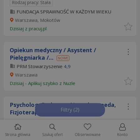
Rodzaj pracy: Stała
FUNDACJA SPRAWNOŚĆ W KAŻDYM WIEKU
Warszawa, Mokotów
Dzisiaj
z
pracuj.pl
Opiekun medyczny / Asystent /
Pielęgniarka /...
NOWE
PRM Stowarzyszenie
4,9
Warszawa
Dzisiaj
-
Aplikuj szybko z Nuzle
Psycholog, Pedagog, Neurologopeda,
Filtry
(2)
Fizjoterapia...
NOWE
od 200 do 250 zł/godz. brutto
prm
Strona główna
Szukaj ofert
Obserwowane
Konto
Warszawa