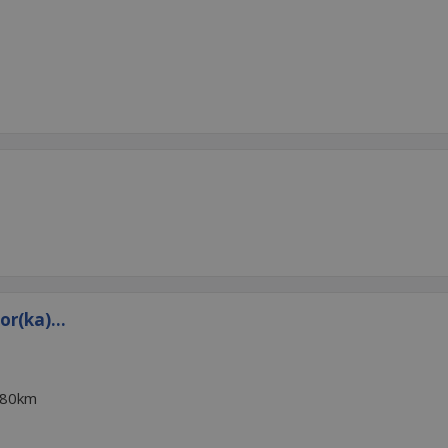
r(ka)...
80km