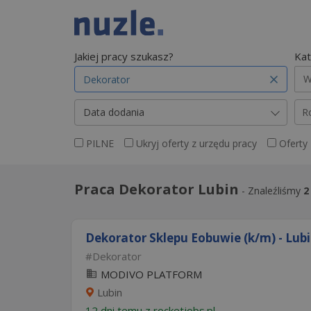
Jakiej pracy szukasz?
Kat
W
Data dodania
R
PILNE
Ukryj oferty z urzędu pracy
Oferty
Praca Dekorator Lubin
-
Znaleźliśmy
2
Dekorator Sklepu Eobuwie (k/m) - Lubi
Dekorator
MODIVO PLATFORM
Lubin
12 dni temu z
rocketjobs.pl