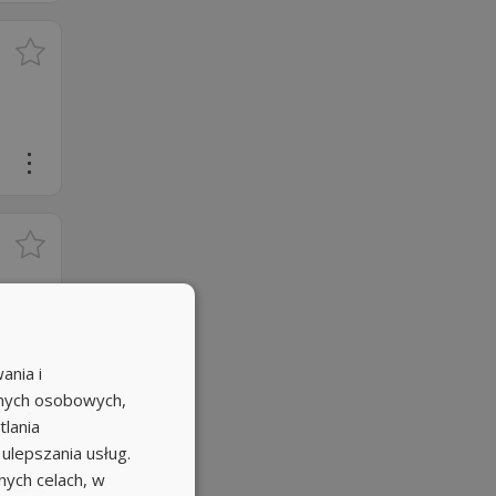
ania i
anych osobowych,
tlania
 ulepszania usług.
ych celach, w