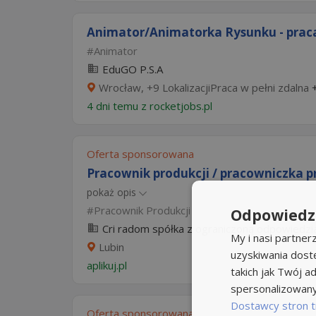
Animator/Animatorka Rysunku - praca
Animator
EduGO P.S.A
Wrocław, +9 LokalizacjiPraca w pełni zdalna
4 dni temu z
rocketjobs.pl
Oferta sponsorowana
Pracownik produkcji / pracowniczka p
pokaż opis
Pracownik Produkcji
Odpowiedzi
Cri radom spółka z ograniczoną odpowiedzia
My i nasi partne
Lubin
uzyskiwania dost
aplikuj.pl
takich jak Twój ad
spersonalizowanyc
Dostawcy stron t
Oferta sponsorowana