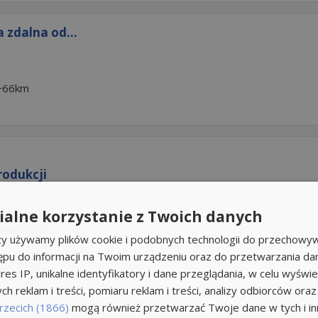
 zdalna od...
+66km
rodukcji
alne korzystanie z Twoich danych
lnością
5,0
rzy używamy plików cookie i podobnych technologii do przechowyw
ępu do informacji na Twoim urządzeniu oraz do przetwarzania d
res IP, unikalne identyfikatory i dane przeglądania, w celu wyświe
h reklam i treści, pomiaru reklam i treści, analizy odbiorców oraz
rzecich (1866)
mogą również przetwarzać Twoje dane w tych i inn