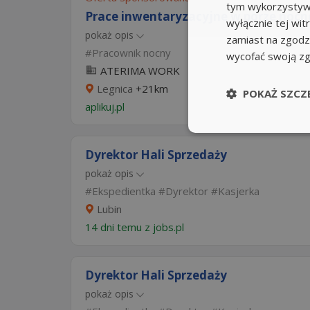
tym wykorzystywa
Prace inwentaryzacyjne w porze nocne
wyłącznie tej wi
pokaż opis
zamiast na zgodz
Pracownik nocny
wycofać swoją z
ATERIMA WORK
Legnica
+21km
POKAŻ SZCZ
aplikuj.pl
Dyrektor Hali Sprzedaży
pokaż opis
Ekspedientka
Dyrektor
Kasjerka
Lubin
14 dni temu z
jobs.pl
Dyrektor Hali Sprzedaży
pokaż opis