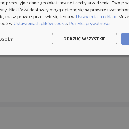
ć precyzyjne dane geolokalizacyjne i cechy urządzenia. Twoje 
j – od zaraz
tryny. Niektórzy dostawcy mogą opierać się na prawnie uzasadnio
ie; masz prawo sprzeciwić się temu w
Ustawieniach reklam
. Może
godę w
Ustawieniach plików cookie
.
Polityka prywatności
EGÓŁY
ODRZUĆ WSZYSTKIE