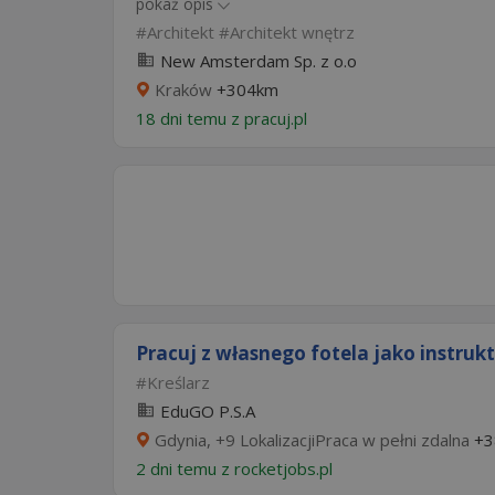
pokaż opis
Architekt
Architekt wnętrz
New Amsterdam Sp. z o.o
Kraków
+304km
18 dni temu z
pracuj.pl
Pracuj z własnego fotela jako instrukto
Kreślarz
EduGO P.S.A
Gdynia, +9 LokalizacjiPraca w pełni zdalna
+3
2 dni temu z
rocketjobs.pl