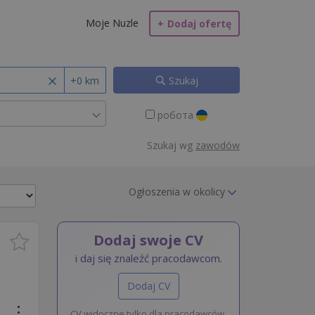
Moje Nuzle
+
Dodaj ofertę
+0 km
Szukaj
робота
Szukaj wg
zawodów
Ogłoszenia w okolicy
Dodaj swoje CV
i daj się znaleźć pracodawcom.
Dodaj CV
CV widoczne tylko dla pracodawców.