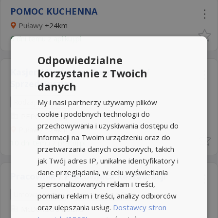
POMOC KUCHENNA
Puławy
+24km
6 dni temu z
aplikuj.pl
Odpowiedzialne
Kasjer / Kasjerka - Sprzedawca /
korzystanie z Twoich
Sprzedawczyni
danych
My i nasi partnerzy używamy plików
Rodzaj pracy: Stała
cookie i podobnych technologii do
PEPCO Sklepy
przechowywania i uzyskiwania dostępu do
Puławy
+24km
informacji na Twoim urządzeniu oraz do
10 dni temu z
pracuj.pl
przetwarzania danych osobowych, takich
jak Twój adres IP, unikalne identyfikatory i
dane przeglądania, w celu wyświetlania
Pracownik / Pracownica Restauracji
spersonalizowanych reklam i treści,
Umowa o pracę
Rodzaj pracy: Stała
pomiaru reklam i treści, analizy odbiorców
oraz ulepszania usług.
Dostawcy stron
McDonald's Polska