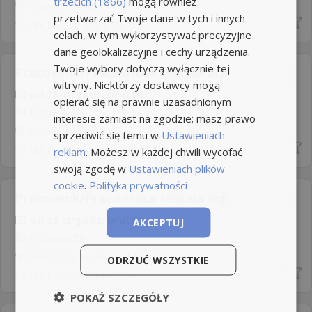
trzecich (1866)
mogą również
Puławy
+24km
przetwarzać Twoje dane w tych i innych
16 dni temu z
pracuj.pl
celach, w tym wykorzystywać precyzyjne
dane geolokalizacyjne i cechy urządzenia.
Twoje wybory dotyczą wyłącznie tej
Pracownik/Pracownica restauracji
witryny. Niektórzy dostawcy mogą
od 28 zł/godz. brutto
opierać się na prawnie uzasadnionym
McDonald's
interesie zamiast na zgodzie; masz prawo
Pulawy
+24km
sprzeciwić się temu w
Ustawieniach
17 dni temu z
mchire.com
reklam
. Możesz w każdej chwili wycofać
swoją zgodę w
Ustawieniach plików
cookie
.
Polityka prywatności
Pracownik/Pracownica restauracji
od 28 zł/godz. brutto
AKCEPTUJ
McDonald's
Wola Korycka Gorna
+16km
ODRZUĆ WSZYSTKIE
17 dni temu z
mchire.com
POKAŻ SZCZEGÓŁY