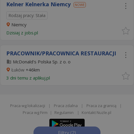
Kelner Kelnerka Niemcy
NOWE
Rodzaj pracy: Stała
Niemcy
Dzisiaj
z
jobs.pl
PRACOWNIK/PRACOWNICA RESTAURACJI
McDonald's Polska Sp. z o. o
Łuków
+46km
3 dni temu z
aplikuj.pl
Praca wg lokalizacji
|
Praca zdalna
|
Praca za granicą
|
Praca wg Firm
|
Regulamin
|
Kontakt Nuzle.pl
Filtry
(2)