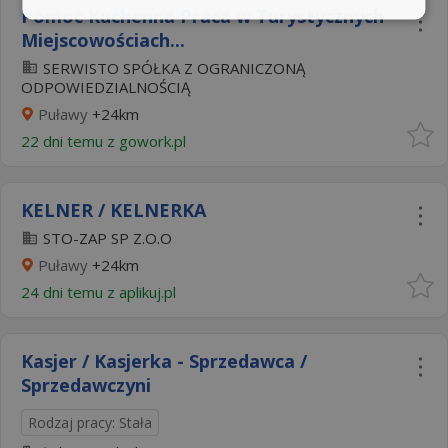
Pomoc Kuchenna Praca w Turystycznych
Miejscowościach...
SERWISTO SPÓŁKA Z OGRANICZONĄ
ODPOWIEDZIALNOŚCIĄ
Puławy
+24km
22 dni temu z
gowork.pl
KELNER / KELNERKA
STO-ZAP SP Z.O.O
Puławy
+24km
24 dni temu z
aplikuj.pl
Kasjer / Kasjerka - Sprzedawca /
Sprzedawczyni
Rodzaj pracy: Stała