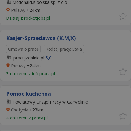
Mcdonald,s polska sp. z o.o
Pulawy
+24km
Dzisiaj
z
rocketjobs.pl
Kasjer-Sprzedawca (K,M,X)
Umowa o pracę
Rodzaj pracy: Stała
ipracujzdalnie.pl
5,0
Puławy
+24km
3 dni temu z
infopraca.pl
Pomoc kuchenna
Powiatowy Urząd Pracy w Garwolinie
Chotynia
+23km
4 dni temu z
praca.pl