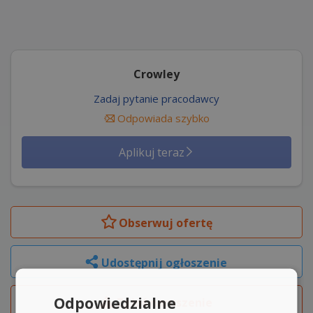
Crowley
Zadaj pytanie pracodawcy
Odpowiada szybko
Aplikuj teraz
Obserwuj
ofertę
Udostępnij ogłoszenie
Odpowiedzialne
Zgłoś naruszenie