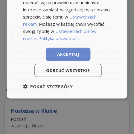
opierać się na prawnie uzasadnionym
interesie zamiast na zgodzie; masz prawo
sprzeciwić się temu w
Ustawieniach
reklam
. Możesz w każdej chwili wycofać
Chcesz mieć na oku podobne oferty
swoją zgodę w
Ustawieniach plików
pracy?
cookie
.
Polityka prywatności
Włącz powiadomienia i nie przegap okazji!
Pracownik restauracji Poznań w promieniu 25km
AKCEPTUJ
Powiadom
ODRZUĆ WSZYSTKIE
POKAŻ SZCZEGÓŁY
Oferty pracy Crowley
Hostessa w Klubie
Poznań
wczoraj z Nuzle