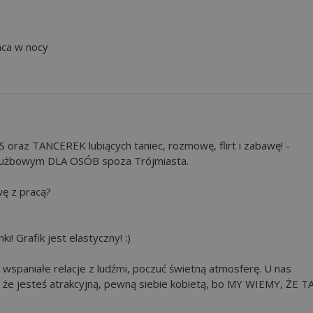
aca w nocy
oraz TANCEREK lubiących taniec, rozmowę, flirt i zabawę! -
łużbowym DLA OSÓB spoza Trójmiasta.
wę z pracą?
 Grafik jest elastyczny! :)
 wspaniałe relacje z ludźmi, poczuć świetną atmosferę. U nas
, że jesteś atrakcyjną, pewną siebie kobietą, bo MY WIEMY, ŻE T