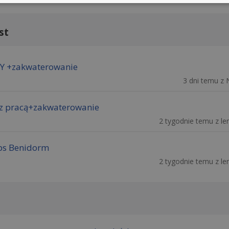
st
SY +zakwaterowanie
3 dni temu z 
z pracą+zakwaterowanie
2 tygodnie temu z len
ips Benidorm
2 tygodnie temu z len