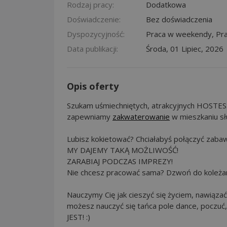
Rodzaj pracy:
Dodatkowa
Doświadczenie:
Bez doświadczenia
Dyspozycyjność:
Praca w weekendy, Pr
Data publikacji:
Środa, 01 Lipiec, 2026
Opis oferty
Szukam uśmiechniętych, atrakcyjnych HOSTESS 
zapewniamy
zakwaterowanie
w mieszkaniu s
Lubisz kokietować? Chciałabyś połączyć zaba
MY DAJEMY TAKĄ MOŻLIWOŚĆ!
ZARABIAJ PODCZAS IMPREZY!
Nie chcesz pracować sama? Dzwoń do koleżanki!
Nauczymy Cię jak cieszyć się życiem, nawiązać
możesz nauczyć się tańca pole dance, poczuć
JEST! :)