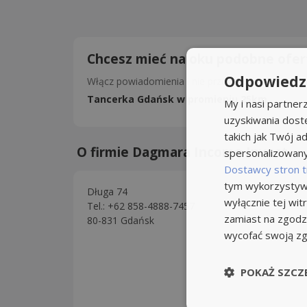
Chcesz mieć na oku podobne ofer
Odpowiedzi
Włącz powiadomienia i nie przegap okazji!
Tancerka Gdańsk w promieniu 25km
My i nasi partne
uzyskiwania dost
takich jak Twój ad
O firmie Dagmara Income Invest
spersonalizowanyc
Dostawcy stron t
tym wykorzystywa
Długa 74
wyłącznie tej wi
Tel.: +62 858-4888-7457
zamiast na zgodz
80-831 Gdańsk
wycofać swoją z
POKAŻ SZCZ