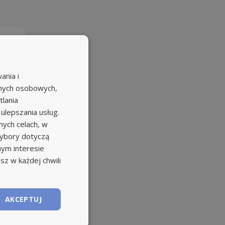
ania i
anych osobowych,
tlania
 ulepszania usług.
ych celach, w
wybory dotyczą
nym interesie
sz w każdej chwili
AKCEPTUJ