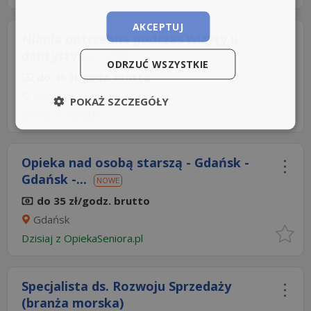
AKCEPTUJ
Niania potrzebna podczas wizyty u
dentysty -...
NOWE
ODRZUĆ WSZYSTKIE
do 40 zł/godz. brutto
Gdańsk
POKAŻ SZCZEGÓŁY
Dzisiaj
z
niania.pl
Opieka nad osobą starszą - Gdańsk -
Gdańsk -...
NOWE
do 35 zł/godz. brutto
Gdańsk
Dzisiaj
z
OpiekaSeniora.pl
Specjalista ds. Rozwoju Sprzedaży
(branża morska)