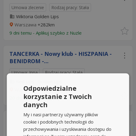
Umowa zlecenie
Rodzaj pracy: Stała
Wiktoria Golden Lips
Warszawa
+282km
9 dni temu -
Aplikuj szybko z Nuzle
TANCERKA - Nowy klub - HISZPANIA -
BENIDROM -...
Umowa: Inna
Rodzaj pracy: Stała
Red Lips . Golden Lips
Odpowiedzialne
Warszawa
+282km
korzystanie z Twoich
20 dni temu -
Aplikuj szybko z Nuzle
danych
My i nasi partnerzy używamy plików
cookie i podobnych technologii do
przechowywania i uzyskiwania dostępu do