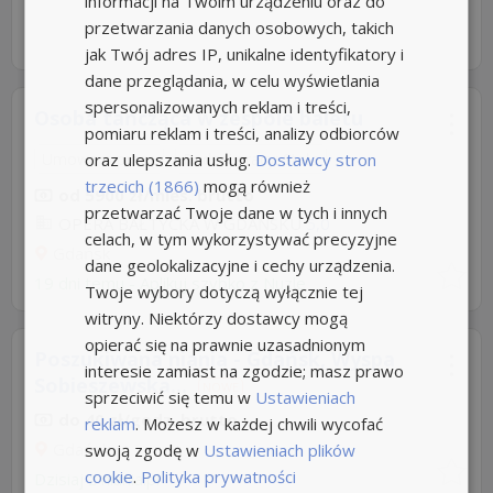
informacji na Twoim urządzeniu oraz do
przetwarzania danych osobowych, takich
jak Twój adres IP, unikalne identyfikatory i
dane przeglądania, w celu wyświetlania
spersonalizowanych reklam i treści,
Osoba tańcząca w zespole baletu
pomiaru reklam i treści, analizy odbiorców
oraz ulepszania usług.
Dostawcy stron
Umowa o pracę
Rodzaj pracy: Stała
trzecich (1866)
mogą również
od 5900 zł/mies. brutto
przetwarzać Twoje dane w tych i innych
OPERA BAŁTYCKA W GDAŃSKU
5,0
celach, w tym wykorzystywać precyzyjne
Gdańsk
dane geolokalizacyjne i cechy urządzenia.
19 dni temu -
Aplikuj szybko z Nuzle
Twoje wybory dotyczą wyłącznie tej
witryny. Niektórzy dostawcy mogą
opierać się na prawnie uzasadnionym
Poszukiwana niania - Gdańsk, Wyspa
interesie zamiast na zgodzie; masz prawo
Sobieszewska...
NOWE
sprzeciwić się temu w
Ustawieniach
do 40 zł/godz. brutto
reklam
. Możesz w każdej chwili wycofać
Gdańsk
swoją zgodę w
Ustawieniach plików
cookie
.
Polityka prywatności
Dzisiaj
z
niania.pl