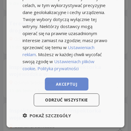
9 dni temu z
trojmiasto.pl
celach, w tym wykorzystywać precyzyjne
dane geolokalizacyjne i cechy urządzenia.
Twoje wybory dotyczą wyłącznie tej
Terenowy inspektor
witryny. Niektórzy dostawcy mogą
drogowy/terenowa inspektorka...
opierać się na prawnie uzasadnionym
Gdańsk Matarnia
interesie zamiast na zgodzie; masz prawo
11 dni temu z
trojmiasto.pl
sprzeciwić się temu w
Ustawieniach
reklam
. Możesz w każdej chwili wycofać
swoją zgodę w
Ustawieniach plików
Inspektor wojewódzki/inspektorka
cookie
.
Polityka prywatności
wojewódzka w...
Gdańsk Śródmieście
AKCEPTUJ
11 dni temu z
trojmiasto.pl
ODRZUĆ WSZYSTKIE
Inspektor wojewódzki/inspektorka
POKAŻ SZCZEGÓŁY
wojewódzka w...
Gdańsk Śródmieście