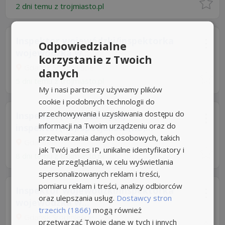
2 dni temu z
trojmiasto.pl
Inspektor wojewódzki/inspektorka
Odpowiedzialne
wojewódzka w...
korzystanie z Twoich
Gdańsk Śródmieście
danych
5 dni temu z
trojmiasto.pl
My i nasi partnerzy używamy plików
cookie i podobnych technologii do
przechowywania i uzyskiwania dostępu do
Inspektor(ka)/starszy(a)
informacji na Twoim urządzeniu oraz do
inspektor(ka)/specjalista(ka)...
przetwarzania danych osobowych, takich
Gdańsk
jak Twój adres IP, unikalne identyfikatory i
8 dni temu z
trojmiasto.pl
dane przeglądania, w celu wyświetlania
spersonalizowanych reklam i treści,
pomiaru reklam i treści, analizy odbiorców
Inspektor wojewódzki/inspektorka
oraz ulepszania usług.
Dostawcy stron
wojewódzka w...
trzecich (1866)
mogą również
Gdańsk Śródmieście
przetwarzać Twoje dane w tych i innych