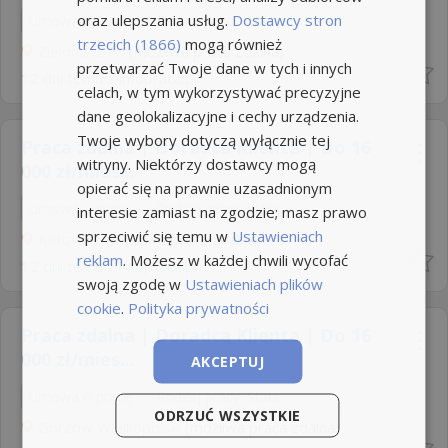
oraz ulepszania usług.
Dostawcy stron
Umowa o pracę
Rodzaj pracy: Stała
trzecich (1866)
mogą również
Zielona Góra
(możliwa praca zdalna)
przetwarzać Twoje dane w tych i innych
12 dni temu z
infopraca.pl
celach, w tym wykorzystywać precyzyjne
dane geolokalizacyjne i cechy urządzenia.
Twoje wybory dotyczą wyłącznie tej
Praca zdalna | Doradca Klienta | Do 16
witryny. Niektórzy dostawcy mogą
000 zł/mies...
opierać się na prawnie uzasadnionym
Umowa o pracę
Rodzaj pracy: Stała
interesie zamiast na zgodzie; masz prawo
sprzeciwić się temu w
Ustawieniach
Katowice
(możliwa praca zdalna)
reklam
. Możesz w każdej chwili wycofać
12 dni temu z
infopraca.pl
swoją zgodę w
Ustawieniach plików
cookie
.
Polityka prywatności
Praca zdalna | Doradca Klienta | Do 16
000 zł/mies...
AKCEPTUJ
Umowa o pracę
Rodzaj pracy: Stała
ODRZUĆ WSZYSTKIE
Gorzów Wielkopolski
(możliwa praca zdalna)