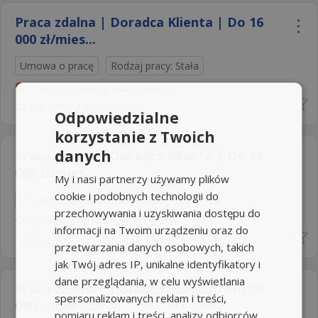
Praca zdalna | Doradca Klienta | Do 16
000 zł/mies...
Umowa o pracę
Rodzaj pracy: Stała
Toruń
(możliwa praca zdalna)
12 dni temu z
infopraca.pl
Odpowiedzialne
korzystanie z Twoich
danych
Praca zdalna | Doradca Klienta | Do 16
000 zł/mies...
My i nasi partnerzy używamy plików
cookie i podobnych technologii do
Umowa o pracę
Rodzaj pracy: Stała
przechowywania i uzyskiwania dostępu do
Gdańsk
(możliwa praca zdalna)
informacji na Twoim urządzeniu oraz do
12 dni temu z
infopraca.pl
przetwarzania danych osobowych, takich
jak Twój adres IP, unikalne identyfikatory i
dane przeglądania, w celu wyświetlania
Praca zdalna | Doradca Klienta | Do 16
spersonalizowanych reklam i treści,
000 zł/mies...
pomiaru reklam i treści, analizy odbiorców