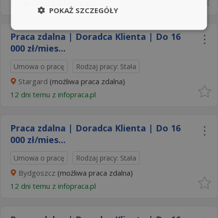
12 dni temu z
infopraca.pl
POKAŻ SZCZEGÓŁY
Praca zdalna | Doradca Klienta | Do 16
000 zł/mies...
Umowa o pracę
Rodzaj pracy: Stała
Stargard
(możliwa praca zdalna)
12 dni temu z
infopraca.pl
Praca zdalna | Doradca Klienta | Do 16
000 zł/mies...
Umowa o pracę
Rodzaj pracy: Stała
Bydgoszcz
(możliwa praca zdalna)
12 dni temu z
infopraca.pl