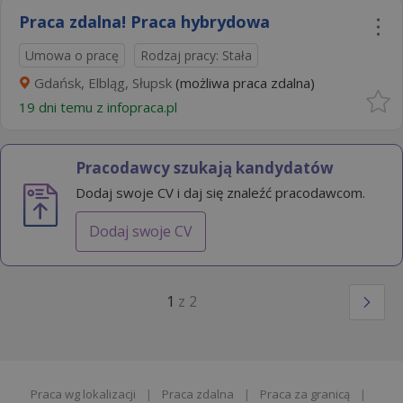
Praca zdalna! Praca hybrydowa
Umowa o pracę
Rodzaj pracy: Stała
Gdańsk, Elbląg, Słupsk
(możliwa praca zdalna)
19 dni temu z
infopraca.pl
Pracodawcy szukają kandydatów
Dodaj swoje CV i daj się znaleźć pracodawcom.
Dodaj swoje CV
1
z 2
Praca wg lokalizacji
|
Praca zdalna
|
Praca za granicą
|