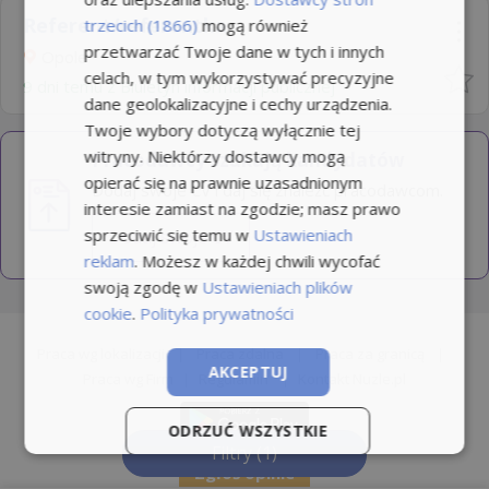
Referent/referentka
trzecich (1866)
mogą również
przetwarzać Twoje dane w tych i innych
Opole
celach, w tym wykorzystywać precyzyjne
9 dni temu z
Biuletyn informacji publicznej
dane geolokalizacyjne i cechy urządzenia.
Twoje wybory dotyczą wyłącznie tej
witryny. Niektórzy dostawcy mogą
Pracodawcy szukają kandydatów
opierać się na prawnie uzasadnionym
Dodaj swoje CV i daj się znaleźć pracodawcom.
interesie zamiast na zgodzie; masz prawo
sprzeciwić się temu w
Ustawieniach
Dodaj swoje CV
reklam
. Możesz w każdej chwili wycofać
swoją zgodę w
Ustawieniach plików
cookie
.
Polityka prywatności
Praca wg lokalizacji
|
Praca zdalna
|
Praca za granicą
|
AKCEPTUJ
Praca wg Firm
|
Regulamin
|
Kontakt Nuzle.pl
ODRZUĆ WSZYSTKIE
Filtry
(1)
Zgłoś opinie