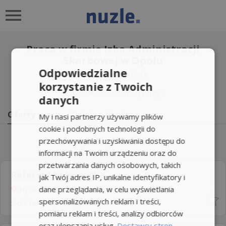
Praca w firmie Izba Administracji
Skarbowej w Opolu
Odpowiedzialne
Znaleźliśmy
2
oferty
korzystanie z Twoich
Jesteś właścicielem tej firmy?
danych
Oferty pracy
Opinie o firmie
My i nasi partnerzy używamy plików
cookie i podobnych technologii do
przechowywania i uzyskiwania dostępu do
Zapisz wyszukiwanie
informacji na Twoim urządzeniu oraz do
przetwarzania danych osobowych, takich
Referent/referentka
jak Twój adres IP, unikalne identyfikatory i
Nysa
dane przeglądania, w celu wyświetlania
spersonalizowanych reklam i treści,
5 dni temu z
praca.pl
pomiaru reklam i treści, analizy odbiorców
oraz ulepszania usług.
Dostawcy stron