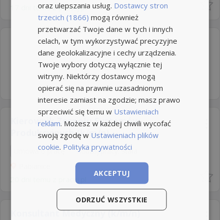
oraz ulepszania usług.
Dostawcy stron
17 dni temu z
pracuj.pl
trzecich (1866)
mogą również
przetwarzać Twoje dane w tych i innych
celach, w tym wykorzystywać precyzyjne
dane geolokalizacyjne i cechy urządzenia.
Twoje wybory dotyczą wyłącznie tej
witryny. Niektórzy dostawcy mogą
opierać się na prawnie uzasadnionym
interesie zamiast na zgodzie; masz prawo
sprzeciwić się temu w
Ustawieniach
Kierownik Zespołu Systemów
reklam
. Możesz w każdej chwili wycofać
Produkcyjnych (k/m/n)
swoją zgodę w
Ustawieniach plików
cookie
.
Polityka prywatności
Umowa o pracę
Rodzaj pracy: Stała
Pabianice
AKCEPTUJ
20 dni temu z
pracuj.pl
ODRZUĆ WSZYSTKIE
Konsultant Medyczny (k/m/n)