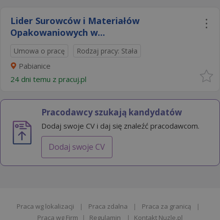
Lider Surowców i Materiałów
Opakowaniowych w...
Umowa o pracę
Rodzaj pracy: Stała
Pabianice
24 dni temu z
pracuj.pl
Pracodawcy szukają kandydatów
Dodaj swoje CV i daj się znaleźć pracodawcom.
Dodaj swoje CV
Praca wg lokalizacji
|
Praca zdalna
|
Praca za granicą
|
Praca wg Firm
|
Regulamin
|
Kontakt Nuzle.pl