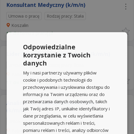
Konsultant Medyczny (k/m/n)
Umowa o pracę
Rodzaj pracy: Stała
Koszalin
17 dni temu z
pracuj.pl
Odpowiedzialne
Lider Zespołu Inżynierii Jakości (k/m/n)
korzystanie z Twoich
danych
Umowa o pracę
Rodzaj pracy: Stała
My i nasi partnerzy używamy plików
Pabianice
cookie i podobnych technologii do
17 dni temu z
pracuj.pl
przechowywania i uzyskiwania dostępu do
informacji na Twoim urządzeniu oraz do
przetwarzania danych osobowych, takich
Analityk ds. rozwoju technicznego
jak Twój adres IP, unikalne identyfikatory i
(k/m/n)
dane przeglądania, w celu wyświetlania
Umowa o pracę
Rodzaj pracy: Stała
spersonalizowanych reklam i treści,
pomiaru reklam i treści, analizy odbiorców
Pabianice