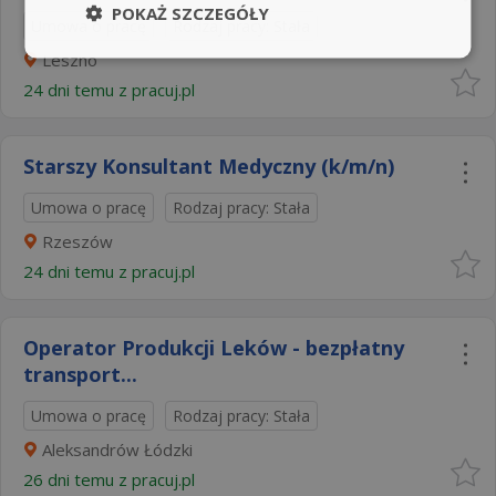
POKAŻ SZCZEGÓŁY
Umowa o pracę
Rodzaj pracy: Stała
Leszno
24 dni temu z
pracuj.pl
Starszy Konsultant Medyczny (k/m/n)
Umowa o pracę
Rodzaj pracy: Stała
Rzeszów
24 dni temu z
pracuj.pl
Operator Produkcji Leków - bezpłatny
transport...
Umowa o pracę
Rodzaj pracy: Stała
Aleksandrów Łódzki
26 dni temu z
pracuj.pl