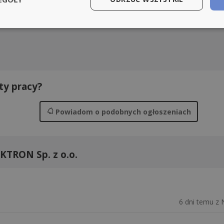
ty pracy?
Powiadom
o podobnych ogłoszeniach
EKTRON Sp. z o.o.
6 dni temu z 