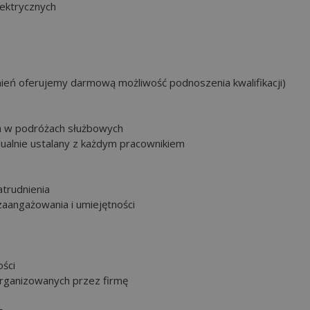
lektrycznych
nień oferujemy darmową możliwość podnoszenia kwalifikacji)
ca w podróżach służbowych
alnie ustalany z każdym pracownikiem
atrudnienia
aangażowania i umiejętności
ości
organizowanych przez firmę