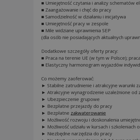
■ Umiejętność czytania i analizy schematów e
■ Zaangażowanie i chęć do pracy
■ Samodzielność w działaniu i inicjatywa
■ Umiejętność pracy w zespole
■ Mile widziane uprawnienia SEP
(dla osób nie posiadających aktualnych upraw
Dodatkowe szczegóły oferty pracy:
■ Praca na terenie UE (w tym w Polsce); pra
■ Elastyczny harmonogram wyjazdów indywidu
Co możemy zaoferować:
► Stabilne zatrudnienie i atrakcyjne warunki z
► Atrakcyjne wynagrodzenie uzależnione od z
► Ubezpieczenie grupowe
► Bezpłatne przejazdy do pracy
► Bezpłatne
zakwaterowanie
► Możliwość rozwoju i doskonalenia umiejętn
► Możliwość udziału w kursach i szkoleniach 
► Niezbędne narzędzia do pracy