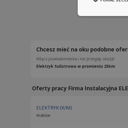
Chcesz mieć na oku podobne ofer
Włącz powiadomienia i nie przegap okazji!
Elektryk Sulistrowa w promieniu 25km
Oferty pracy Firma Instalacyjna EL
ELEKTRYK (K/M)
Kraków