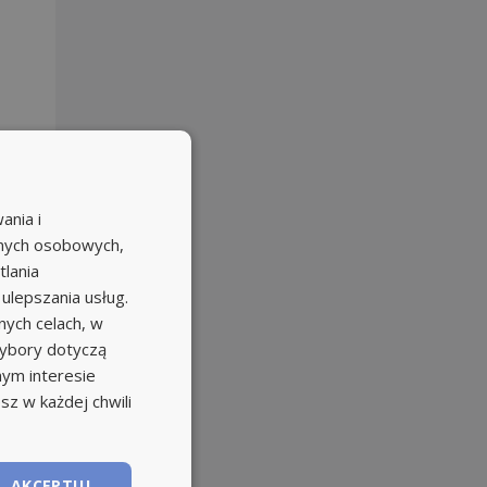
ania i
anych osobowych,
tlania
 ulepszania usług.
ych celach, w
wybory dotyczą
nym interesie
sz w każdej chwili
AKCEPTUJ