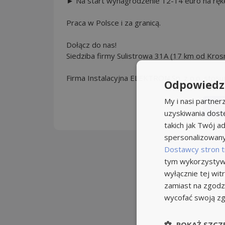
► Na start wynagrodzenie 12-14 euro na ręk
Praca w Polsce i za granicą.
Dołącz do nas!
Siedziba firmy Sulistrowa 31A (17 km od Kros
Firma Instalacyjna ELEKTRON Sp. z o.o. stosu
Odpowiedzi
My i nasi partne
Apl
uzyskiwania dost
takich jak Twój ad
spersonalizowanyc
Dostawcy stron t
tym wykorzystywa
wyłącznie tej wi
zamiast na zgodz
wycofać swoją z
POKAŻ SZCZ