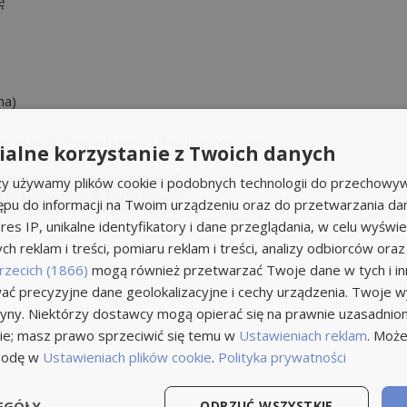
ę
na)
je zasady równych szans i niedyskryminacji.
alne korzystanie z Twoich danych
rzy używamy plików cookie i podobnych technologii do przechowyw
ikuj na stronie z ofertą
ępu do informacji na Twoim urządzeniu oraz do przetwarzania d
res IP, unikalne identyfikatory i dane przeglądania, w celu wyświe
h reklam i treści, pomiaru reklam i treści, analizy odbiorców oraz
rzecich (1866)
mogą również przetwarzać Twoje dane w tych i inn
ć precyzyjne dane geolokalizacyjne i cechy urządzenia. Twoje 
tryny. Niektórzy dostawcy mogą opierać się na prawnie uzasadnio
ie; masz prawo sprzeciwić się temu w
Ustawieniach reklam
. Może
godę w
Ustawieniach plików cookie
.
Polityka prywatności
EGÓŁY
ODRZUĆ WSZYSTKIE