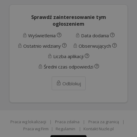
Sprawdź zainteresowanie tym
ogłoszeniem
Wyświetlenia
Data dodania
Ostatnio widziany
Obserwujących
Liczba aplikacji
Średni czas odpowiedzi
Odblokuj
Praca wg lokalizacji
|
Praca zdalna
|
Praca za granicą
|
Praca wg Firm
|
Regulamin
|
Kontakt Nuzle.pl