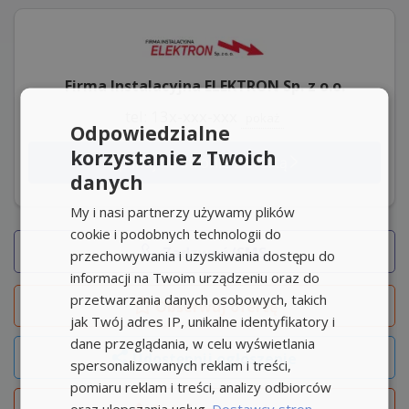
Firma Instalacyjna ELEKTRON Sp. z o.o.
tel: 13x-xxx-xxx
pokaż
Odpowiedzialne
korzystanie z Twoich
Aplikuj na stronie z ofertą
danych
My i nasi partnerzy używamy plików
cookie i podobnych technologii do
Zadzwoń/SMS
przechowywania i uzyskiwania dostępu do
informacji na Twoim urządzeniu oraz do
przetwarzania danych osobowych, takich
Obserwuj
ofertę
jak Twój adres IP, unikalne identyfikatory i
dane przeglądania, w celu wyświetlania
Udostępnij ogłoszenie
spersonalizowanych reklam i treści,
pomiaru reklam i treści, analizy odbiorców
oraz ulepszania usług.
Dostawcy stron