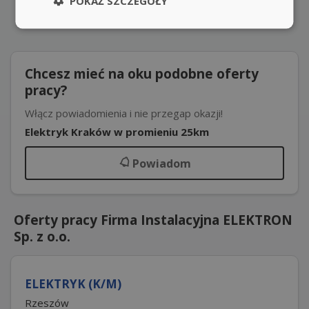
POKAŻ SZCZEGÓŁY
Chcesz mieć na oku podobne oferty
pracy?
Włącz powiadomienia i nie przegap okazji!
Elektryk Kraków w promieniu 25km
Powiadom
Oferty pracy Firma Instalacyjna ELEKTRON
Sp. z o.o.
ELEKTRYK (K/M)
Rzeszów