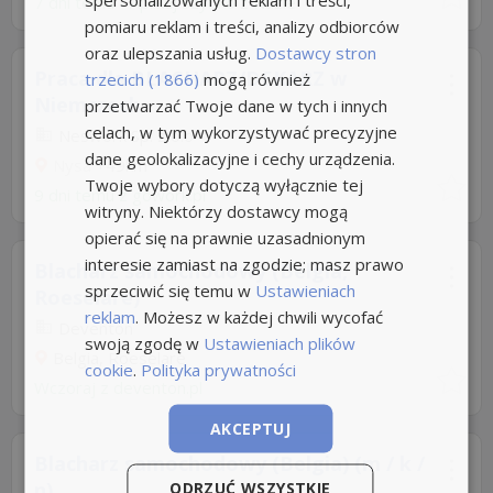
7 dni temu -
Aplikuj szybko z Nuzle
pomiaru reklam i treści, analizy odbiorców
oraz ulepszania usług.
Dostawcy stron
Praca dla BLACHARZ/DEKARZ w
trzecich (1866)
mogą również
Niemczech
przetwarzać Twoje dane w tych i innych
celach, w tym wykorzystywać precyzyjne
Neswork Sp. z o.o
dane geolokalizacyjne i cechy urządzenia.
Nysa
+49km
Twoje wybory dotyczą wyłącznie tej
9 dni temu z
gowork.pl
witryny. Niektórzy dostawcy mogą
opierać się na prawnie uzasadnionym
interesie zamiast na zgodzie; masz prawo
Blacharz samochodowy (Belgia,
sprzeciwić się temu w
Ustawieniach
Roeselare)
reklam
. Możesz w każdej chwili wycofać
Deventon
swoją zgodę w
Ustawieniach plików
Belgia, Roeselare
cookie
.
Polityka prywatności
Wczoraj
z
deventon.pl
AKCEPTUJ
Blacharz samochodowy (Belgia) (m / k /
n)
ODRZUĆ WSZYSTKIE