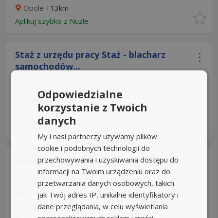
Opole
+13km
Aplikuj szybko z Nuzle
Staż z urzędu pracy Staż - blacharz
samochodów...
Umowa: Inna
Rodzaj pracy: Inna
Odpowiedzialne
2854 zł/mies. brutto
korzystanie z Twoich
Opole
+13km
danych
Aplikuj szybko z Nuzle
My i nasi partnerzy używamy plików
cookie i podobnych technologii do
Frezer cnc/frezer (k/m)
przechowywania i uzyskiwania dostępu do
informacji na Twoim urządzeniu oraz do
Umowa o pracę
Rodzaj pracy: Stała
przetwarzania danych osobowych, takich
TRACK TEC KOLTRAM Sp. z o. o
4,7
jak Twój adres IP, unikalne identyfikatory i
Zawadzkie
+47km
dane przeglądania, w celu wyświetlania
spersonalizowanych reklam i treści,