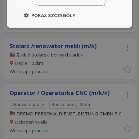
SILVERHAND
POKAŻ SZCZEGÓŁY
Roeselare, Belgia
Wczoraj
z
silverhand.eu
Stolarz /renowator mebli (m/k)
Zakład stolarski bernard sladek
Dębie
+22km
Wczoraj
z
praca.pl
Operator / Operatorka CNC (m/k/n)
Umowa o pracę
Rodzaj pracy: Stała
DREMO PERSONALDIENSTLEISTUNG GMBH
5,0
Dobrzeń Wielki
Wczoraj
z
praca.pl