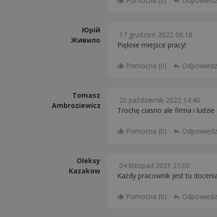
Pomocna (
0
)
Odpowied
Юрій
17 grudzień 2022 06:18
Живило
Pięknie miejsce pracy!
Pomocna (
0
)
Odpowied
Tomasz
20 październik 2022 14:40
Ambroziewicz
Trochę ciasno ale firma i ludzie
Pomocna (
0
)
Odpowied
Oleksy
04 listopad 2021 21:00
Kazakow
Każdy pracownik jest tu docenian
Pomocna (
0
)
Odpowied