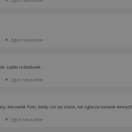
z
Zgłoś naruszenie
z
Zgłoś naruszenie
 ok .szybki rozładunek .
z
Zgłoś naruszenie
y, kierownik Piotr, kiedy coś się stanie, nie ogłasza nazwisk winnych,
z
Zgłoś naruszenie