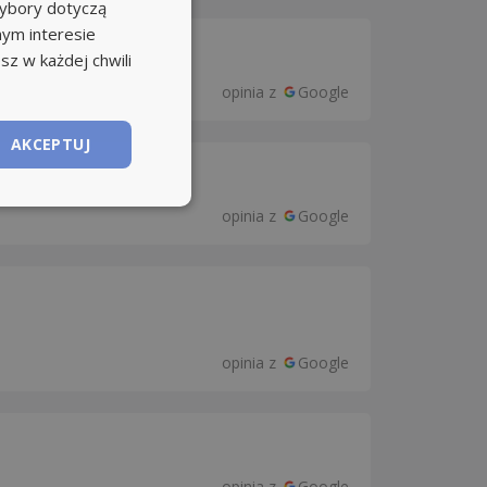
wybory dotyczą
nym interesie
sz w każdej chwili
opinia z
Google
AKCEPTUJ
opinia z
Google
opinia z
Google
opinia z
Google