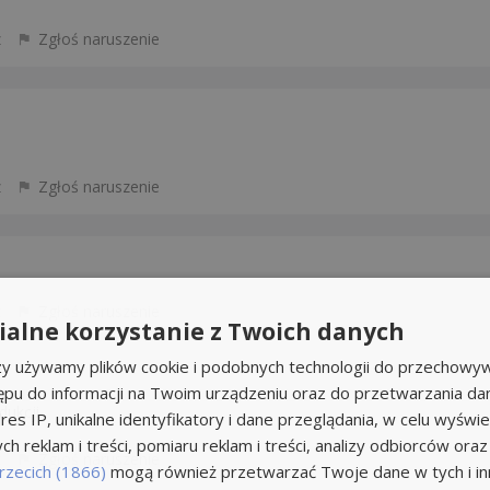
z
Zgłoś naruszenie
z
Zgłoś naruszenie
z
Zgłoś naruszenie
alne korzystanie z Twoich danych
rzy używamy plików cookie i podobnych technologii do przechowyw
ępu do informacji na Twoim urządzeniu oraz do przetwarzania d
dukcji.
res IP, unikalne identyfikatory i dane przeglądania, w celu wyświe
h reklam i treści, pomiaru reklam i treści, analizy odbiorców oraz
z
Zgłoś naruszenie
rzecich (1866)
mogą również przetwarzać Twoje dane w tych i inn