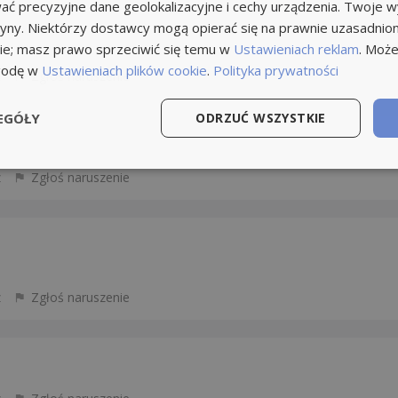
ć precyzyjne dane geolokalizacyjne i cechy urządzenia. Twoje 
tryny. Niektórzy dostawcy mogą opierać się na prawnie uzasadnio
ie; masz prawo sprzeciwić się temu w
Ustawieniach reklam
. Może
godę w
Ustawieniach plików cookie
.
Polityka prywatności
z
Zgłoś naruszenie
EGÓŁY
ODRZUĆ WSZYSTKIE
z
Zgłoś naruszenie
z
Zgłoś naruszenie