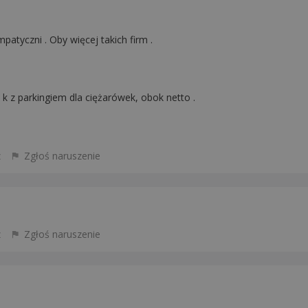
atyczni . Oby więcej takich firm .
e k z parkingiem dla ciężarówek, obok netto .
z
Zgłoś naruszenie
z
Zgłoś naruszenie