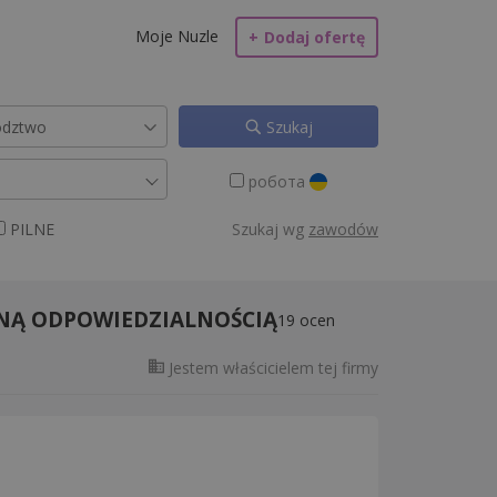
Moje Nuzle
+
Dodaj ofertę
Szukaj
робота
PILNE
Szukaj wg
zawodów
NĄ ODPOWIEDZIALNOŚCIĄ
19
ocen
Jestem właścicielem tej firmy