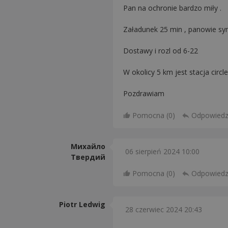
Pan na ochronie bardzo miły .
Załadunek 25 min , panowie symp
Dostawy i rozl od 6-22
W okolicy 5 km jest stacja circl
Pozdrawiam
Pomocna (
0
)
Odpowied
Михайло
06 sierpień 2024 10:00
Твердий
Pomocna (
0
)
Odpowied
Piotr Ledwig
28 czerwiec 2024 20:43