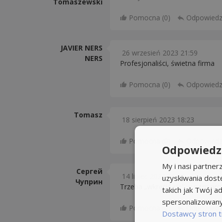
Tomaszewski
Pomocna (
0
)
Odpowied
JAVIER NERS
26 wrzesień 2023 21:59
NERS
Profesjonaliści, świetna firma
Pomocna (
0
)
Odpowied
Tomasz
18 sierpień 2023 18:23
Pomocna (
0
)
Odpowied
Odpowiedzi
My i nasi partne
Сергей
14 lipiec 2023 16:02
uzyskiwania dost
Чуприн
Trzeba „wkręcić się” w rytm pro
takich jak Twój ad
spersonalizowanyc
Pomocna (
0
)
Odpowied
Dostawcy stron t