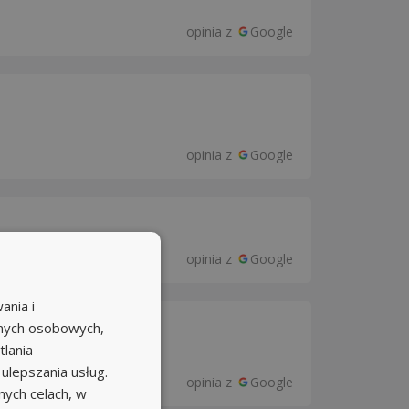
opinia z
Google
opinia z
Google
opinia z
Google
ania i
anych osobowych,
tlania
 ulepszania usług.
opinia z
Google
ych celach, w