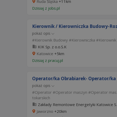
Ruda Śląska
+11km
Dzisiaj
z
jobs.pl
Kierownik / Kierowniczka Budowy-Rozw
pokaż opis
Kierownik Budowy
Kierowniczka
Kierownik
KIK Sp. z o.o.S.K
Katowice
+5km
Dzisiaj
z
pracuj.pl
Operator/ka Obrabiarek- Operator/k
pokaż opis
Operator
Operator maszyn
Operator mas
tokarskich
Zakłady Remontowe Energetyki Katowice S.A
Jaworzno
+20km