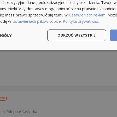
ik budowlany
Pracownik remontowo budowlany
Pracownik
ć precyzyjne dane geolokalizacyjne i cechy urządzenia. Twoje 
tryny. Niektórzy dostawcy mogą opierać się na prawnie uzasadnio
ie; masz prawo sprzeciwić się temu w
Ustawieniach reklam
. Może
godę w
Ustawieniach plików cookie
.
Polityka prywatności
EGÓŁY
ODRZUĆ WSZYSTKIE
OWE
nik Sklepu
Kasjerka