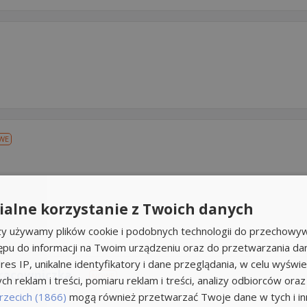
WE
alne korzystanie z Twoich danych
rzy używamy plików cookie i podobnych technologii do przechowyw
ępu do informacji na Twoim urządzeniu oraz do przetwarzania d
res IP, unikalne identyfikatory i dane przeglądania, w celu wyświe
acowniczka...
NOWE
h reklam i treści, pomiaru reklam i treści, analizy odbiorców oraz
rzecich (1866)
mogą również przetwarzać Twoje dane w tych i inn