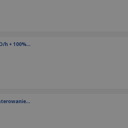
O/h + 100%...
terowanie...