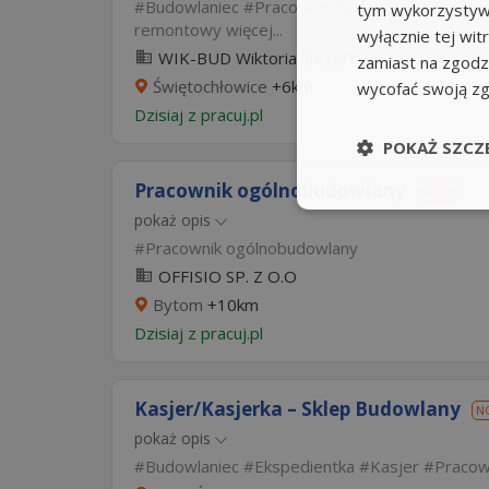
Budowlaniec
Pracownik Budowlany
Pomocn
tym wykorzystywa
remontowy
więcej...
wyłącznie tej wi
WIK-BUD Wiktoria Siegert
zamiast na zgodz
Świętochłowice
+6km
wycofać swoją z
Dzisiaj
z
pracuj.pl
POKAŻ SZCZ
Pracownik ogólnobudowlany
NOWE
pokaż opis
Pracownik ogólnobudowlany
OFFISIO SP. Z O.O
Bytom
+10km
Dzisiaj
z
pracuj.pl
Kasjer/Kasjerka – Sklep Budowlany
N
pokaż opis
Budowlaniec
Ekspedientka
Kasjer
Pracow