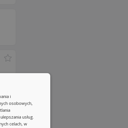
ania i
anych osobowych,
tlania
 ulepszania usług.
ych celach, w