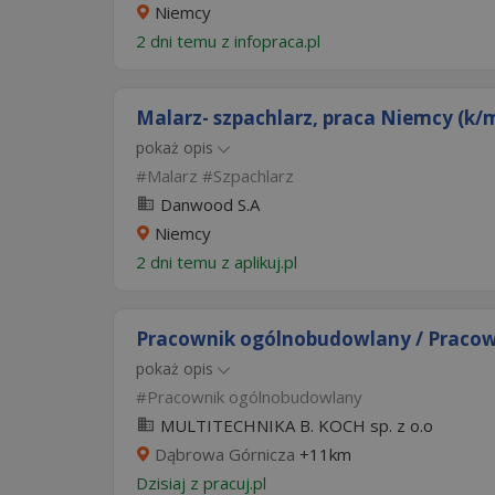
Niemcy
2 dni temu z
infopraca.pl
Malarz- szpachlarz, praca Niemcy (k/
pokaż opis
Malarz
Szpachlarz
Danwood S.A
Niemcy
2 dni temu z
aplikuj.pl
Pracownik ogólnobudowlany / Pracow
pokaż opis
Pracownik ogólnobudowlany
MULTITECHNIKA B. KOCH sp. z o.o
Dąbrowa Górnicza
+11km
Dzisiaj
z
pracuj.pl