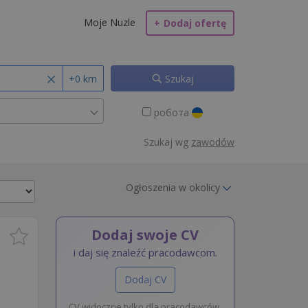
Moje Nuzle
+
Dodaj ofertę
+0 km
Szukaj
робота
Szukaj wg
zawodów
Ogłoszenia w okolicy
Dodaj swoje CV
i daj się znaleźć pracodawcom.
Dodaj CV
CV widoczne tylko dla pracodawców.