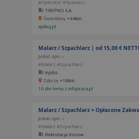
Operator
Spawacz
TREPKO S.A
Świerklany
+44km
aplikuj.pl
Malarz / Szpachlarz | od 15,00 € NETT
pokaż opis
Malarz
Szpachlarz
injobs
Zabrze
+18km
10 dni temu z
infopraca.pl
Malarz / Szpachlarz + Opłacone Zakwa
pokaż opis
Malarz
Szpachlarz
Rekrutacja Kozow