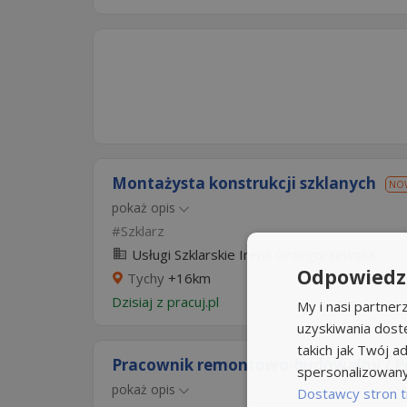
Montażysta konstrukcji szklanych
NO
pokaż opis
Szklarz
Usługi Szklarskie Irena Grzegorzewska
Odpowiedzi
Tychy
+16km
Dzisiaj
z
pracuj.pl
My i nasi partne
uzyskiwania dost
takich jak Twój ad
Pracownik remontowo-budowalny / Pr
spersonalizowanyc
pokaż opis
Dostawcy stron t