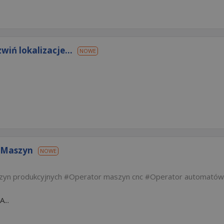
iń lokalizacje...
NOWE
a Maszyn
NOWE
zyn produkcyjnych
Operator maszyn cnc
Operator automatów
...