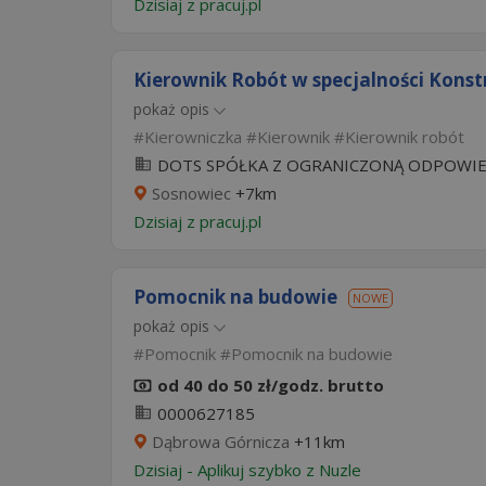
Dzisiaj
z
pracuj.pl
Kierownik Robót w specjalności Konst
pokaż opis
Kierowniczka
Kierownik
Kierownik robót
DOTS SPÓŁKA Z OGRANICZONĄ ODPOWIE
Sosnowiec
+7km
Dzisiaj
z
pracuj.pl
Pomocnik na budowie
NOWE
pokaż opis
Pomocnik
Pomocnik na budowie
od 40 do 50 zł/godz. brutto
0000627185
Dąbrowa Górnicza
+11km
Dzisiaj
-
Aplikuj szybko z Nuzle