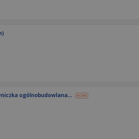
m)
niczka ogólnobudowlana...
NOWE