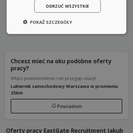
ODRZUĆ WSZYSTKIE
POKAŻ SZCZEGÓŁY
Chcesz mieć na oku podobne oferty
pracy?
Włącz powiadomienia i nie przegap okazji!
Lakiernik samochodowy Warszawa w promieniu
25km
Powiadom
Oferty pracy EastGate Recruitment Jakub