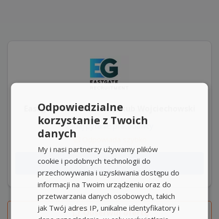
Odpowiedzialne
Eastgate Recruitment Jakub Wojciechowski
korzystanie z Twoich
Zadaj pytanie pracodawcy
danych
Odpowiada szybko
My i nasi partnerzy używamy plików
cookie i podobnych technologii do
Aplikuj teraz
przechowywania i uzyskiwania dostępu do
informacji na Twoim urządzeniu oraz do
przetwarzania danych osobowych, takich
jak Twój adres IP, unikalne identyfikatory i
Obserwuj
ofertę