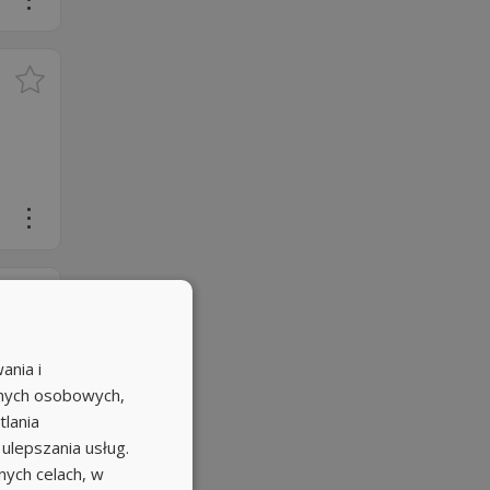
ania i
anych osobowych,
tlania
 ulepszania usług.
ych celach, w