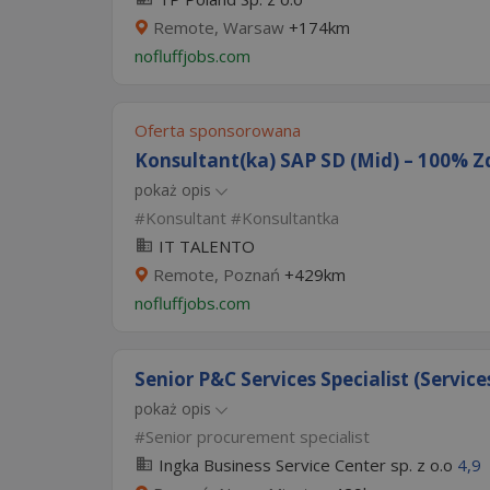
Remote, Warsaw
+174km
nofluffjobs.com
Oferta sponsorowana
Konsultant(ka) SAP SD (Mid) – 100% Zd
pokaż opis
Konsultant
Konsultantka
IT TALENTO
Remote, Poznań
+429km
nofluffjobs.com
Senior P&C Services Specialist (Services
pokaż opis
Senior procurement specialist
Ingka Business Service Center sp. z o.o
4,9