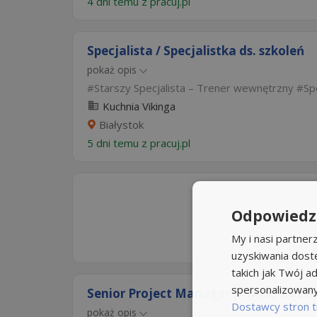
4 dni temu z
pracuj.pl
Specjalista / Specjalistka ds. szkoleń
pokaż opis
Starszy Specjalista – Trener wewnętrzny
Sp
Kuchnia Vikinga
Białystok
5 dni temu z
pracuj.pl
Odpowiedzi
My i nasi partne
uzyskiwania dost
takich jak Twój ad
spersonalizowanyc
Senior Project Manager (f/m/x)-Rozwiń
Dostawcy stron t
pokaż opis