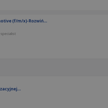
otive (f/m/x)-Rozwiń...
specialist
acyjnej...