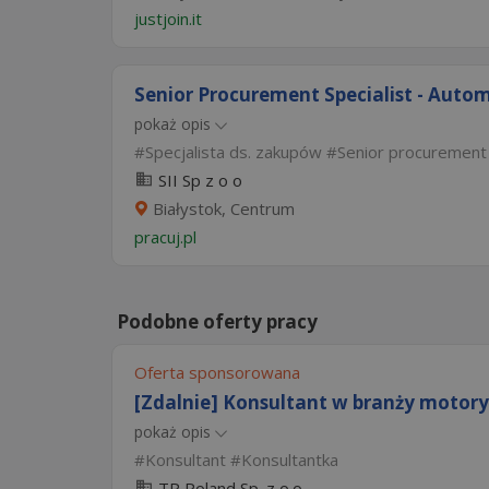
justjoin.it
Senior Procurement Specialist - Autom
pokaż opis
Specjalista ds. zakupów
Senior procurement 
SII Sp z o o
Białystok, Centrum
pracuj.pl
Podobne oferty pracy
Oferta sponsorowana
[Zdalnie] Konsultant w branży motoryz
pokaż opis
Konsultant
Konsultantka
TP Poland Sp. z o.o