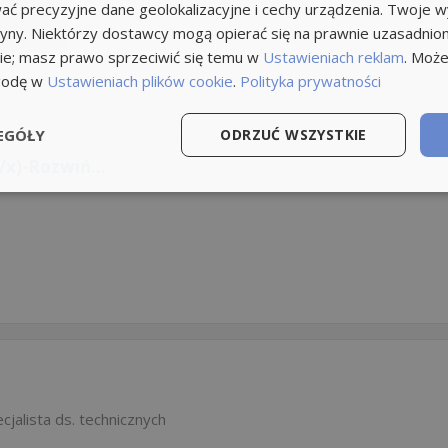
ć precyzyjne dane geolokalizacyjne i cechy urządzenia. Twoje 
tryny. Niektórzy dostawcy mogą opierać się na prawnie uzasadnio
ie; masz prawo sprzeciwić się temu w
Ustawieniach reklam
. Może
godę w
Ustawieniach plików cookie
.
Polityka prywatności
EGÓŁY
ODRZUĆ WSZYSTKIE
/x)-Rozwiń...
cjalista ds. technicznych