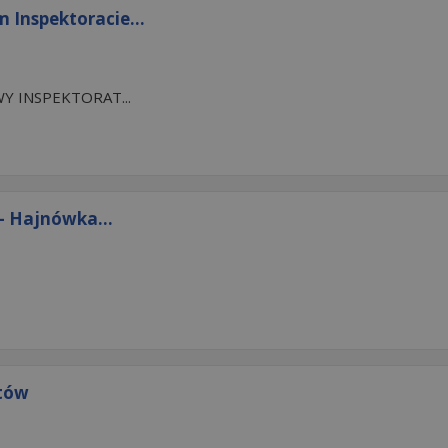
 Inspektoracie...
 INSPEKTORAT...
– Hajnówka...
któw