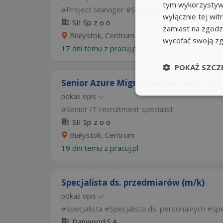
tym wykorzystywa
Project Manager
Senior project manager
wyłącznie tej wi
SII Sp z o o
zamiast na zgodz
Białystok, Centrum
wycofać swoją z
17 dni temu z
pracuj.pl
POKAŻ SZCZ
Senior Azure Migration Specialist (f/m
pokaż opis
Senior IT recruitment specialist
SII Sp z o o
Białystok, Centrum
19 dni temu z
pracuj.pl
Specjalista ds. przedmiarów (m/k)
pokaż opis
Specjalista
Specjalista ds. personalnych
Spe
Danwood S.A