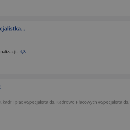
jalistka...
lizacji...
4,8
c
. kadr i płac
Specjalista ds. Kadrowo Płacowych
Specjalista ds.