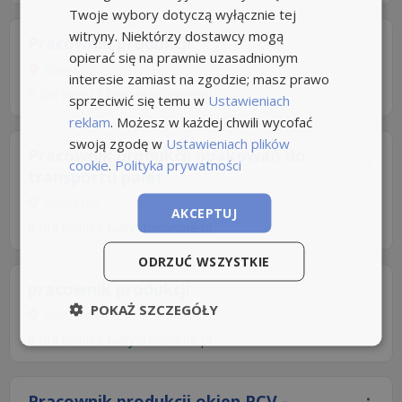
Twoje wybory dotyczą wyłącznie tej
witryny. Niektórzy dostawcy mogą
Pracownik produkcji
opierać się na prawnie uzasadnionym
Białystok
interesie zamiast na zgodzie; masz prawo
8 dni temu z
bialystokonline.pl
sprzeciwić się temu w
Ustawieniach
reklam
. Możesz w każdej chwili wycofać
swoją zgodę w
Ustawieniach plików
Pracownik produkcji opakowań do
cookie
.
Polityka prywatności
transportu palet
Białystok
AKCEPTUJ
8 dni temu z
bialystokonline.pl
ODRZUĆ WSZYSTKIE
pracownik produkcji
POKAŻ SZCZEGÓŁY
Białystok
8 dni temu z
bialystokonline.pl
Pracownik produkcji okien PCV -