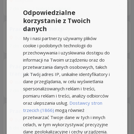
Białystok
7 dni temu z
bialystokonline.pl
Odpowiedzialne
korzystanie z Twoich
danych
Pracownik produkcji
Białystok
My i nasi partnerzy używamy plików
cookie i podobnych technologii do
7 dni temu z
bialystokonline.pl
przechowywania i uzyskiwania dostępu do
informacji na Twoim urządzeniu oraz do
Pracownik produkcji opakowań do
przetwarzania danych osobowych, takich
transportu palet
jak Twój adres IP, unikalne identyfikatory i
dane przeglądania, w celu wyświetlania
Białystok
spersonalizowanych reklam i treści,
7 dni temu z
bialystokonline.pl
pomiaru reklam i treści, analizy odbiorców
oraz ulepszania usług.
Dostawcy stron
trzecich (1866)
mogą również
Pracownik produkcji okien PC
przetwarzać Twoje dane w tych i innych
Białystok
celach, w tym wykorzystywać precyzyjne
8 dni temu z
bialystokonline.pl
dane geolokalizacyjne i cechy urządzenia.