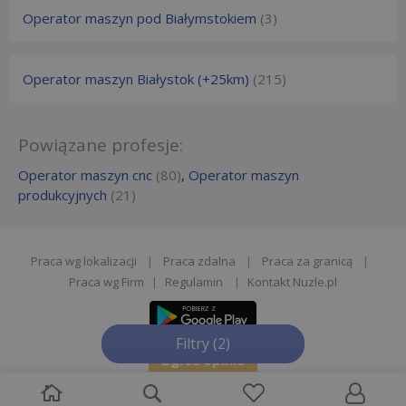
Operator maszyn pod Białymstokiem
(3)
Operator maszyn Białystok (+25km)
(215)
Powiązane profesje:
Operator maszyn cnc
(80)
,
Operator maszyn
produkcyjnych
(21)
Praca wg lokalizacji
|
Praca zdalna
|
Praca za granicą
|
Praca wg Firm
|
Regulamin
|
Kontakt Nuzle.pl
Filtry
(2)
Zgłoś opinie