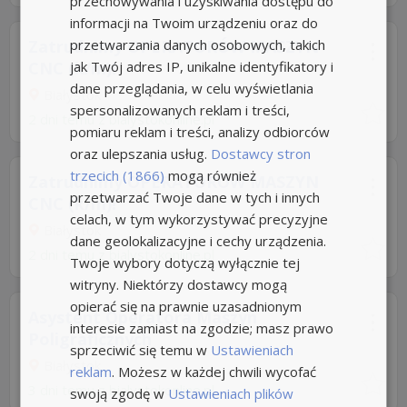
przechowywania i uzyskiwania dostępu do
informacji na Twoim urządzeniu oraz do
przetwarzania danych osobowych, takich
Zatrudnimy OPERATORÓW MASZYN
jak Twój adres IP, unikalne identyfikatory i
CNC (k/m)!
dane przeglądania, w celu wyświetlania
Białystok
spersonalizowanych reklam i treści,
2 dni temu z
bialystokonline.pl
pomiaru reklam i treści, analizy odbiorców
oraz ulepszania usług.
Dostawcy stron
trzecich (1866)
mogą również
Zatrudnimy OPERATORÓW MASZYN
przetwarzać Twoje dane w tych i innych
CNC (k/m)!
celach, w tym wykorzystywać precyzyjne
Białystok
dane geolokalizacyjne i cechy urządzenia.
2 dni temu z
bialystokonline.pl
Twoje wybory dotyczą wyłącznie tej
witryny. Niektórzy dostawcy mogą
opierać się na prawnie uzasadnionym
Asystent Operatora Maszyn
interesie zamiast na zgodzie; masz prawo
Poligraficznych
sprzeciwić się temu w
Ustawieniach
Białystok
reklam
. Możesz w każdej chwili wycofać
3 dni temu z
bialystokonline.pl
swoją zgodę w
Ustawieniach plików