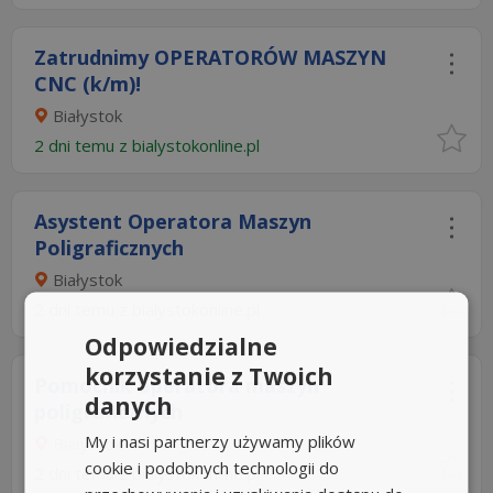
Zatrudnimy OPERATORÓW MASZYN
CNC (k/m)!
Białystok
2 dni temu z
bialystokonline.pl
Asystent Operatora Maszyn
Poligraficznych
Białystok
2 dni temu z
bialystokonline.pl
Odpowiedzialne
korzystanie z Twoich
Pomocnik operatora maszyn
danych
poligraficznych
My i nasi partnerzy używamy plików
Białystok
cookie i podobnych technologii do
2 dni temu z
bialystokonline.pl