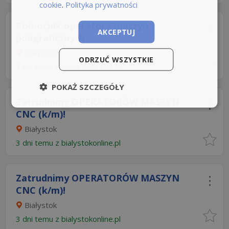
cookie
.
Polityka prywatności
Pomocnik operatora maszyn
AKCEPTUJ
poligraficznych
Białystok
ODRZUĆ WSZYSTKIE
3 dni temu z
bialystokonline.pl
POKAŻ SZCZEGÓŁY
Zatrudnimy OPERATORÓW MASZYN
CNC (k/m)!
Białystok
3 dni temu z
bialystokonline.pl
Zatrudnimy OPERATORÓW MASZYN
CNC (k/m)!
Białystok
3 dni temu z
bialystokonline.pl