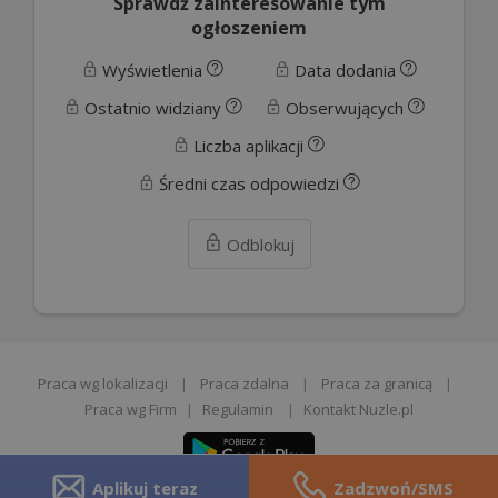
Sprawdź zainteresowanie tym
ogłoszeniem
Wyświetlenia
Data dodania
Ostatnio widziany
Obserwujących
Liczba aplikacji
Średni czas odpowiedzi
Odblokuj
Praca wg lokalizacji
|
Praca zdalna
|
Praca za granicą
|
Praca wg Firm
|
Regulamin
|
Kontakt Nuzle.pl
Aplikuj teraz
Zadzwoń/SMS