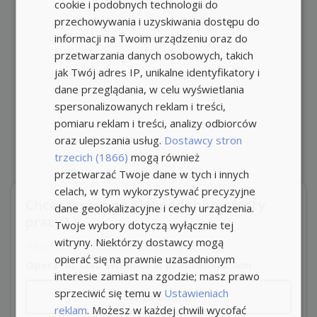
cookie i podobnych technologii do
przechowywania i uzyskiwania dostępu do
informacji na Twoim urządzeniu oraz do
przetwarzania danych osobowych, takich
jak Twój adres IP, unikalne identyfikatory i
dane przeglądania, w celu wyświetlania
spersonalizowanych reklam i treści,
pomiaru reklam i treści, analizy odbiorców
oraz ulepszania usług.
Dostawcy stron
trzecich (1866)
mogą również
przetwarzać Twoje dane w tych i innych
celach, w tym wykorzystywać precyzyjne
Chcesz mieć na oku podobne oferty
dane geolokalizacyjne i cechy urządzenia.
pracy?
Twoje wybory dotyczą wyłącznie tej
witryny. Niektórzy dostawcy mogą
Włącz powiadomienia i nie przegap okazji!
opierać się na prawnie uzasadnionym
Operator CNC Świdnica w promieniu 25km
interesie zamiast na zgodzie; masz prawo
sprzeciwić się temu w
Ustawieniach
Powiadom
reklam
. Możesz w każdej chwili wycofać