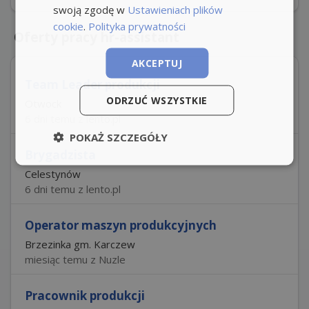
swoją zgodę w
Ustawieniach plików
cookie
.
Polityka prywatności
Oferty pracy hr-assistant
AKCEPTUJ
Team Leader produkcji
ODRZUĆ WSZYSTKIE
Otwock
6 dni temu z lento.pl
POKAŻ SZCZEGÓŁY
Brygadzista
Celestynów
6 dni temu z lento.pl
Operator maszyn produkcyjnych
Brzezinka gm. Karczew
miesiąc temu z Nuzle
Pracownik produkcji