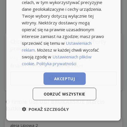
celach, w tym wykorzystywać precyzyjne
dane geolokalizacyjne i cechy urządzenia.
Twoje wybory dotyczą wyłącznie tej
witryny. Niektórzy dostawcy mogą
opierać się na prawnie uzasadnionym
interesie zamiast na zgodzie; masz prawo
Chcesz mieć na oku podobne oferty
sprzeciwić się temu w
Ustawieniach
pracy?
reklam
. Możesz w każdej chwili wycofać
swoją zgodę w
Ustawieniach plików
Włącz powiadomienia i nie przegap okazji!
cookie
.
Polityka prywatności
Brukarz Płońsk w promieniu 25km
Powiadom
AKCEPTUJ
ODRZUĆ WSZYSTKIE
O firmie USŁUGI BRUKARSKIE Marcin
Rutkowski
POKAŻ SZCZEGÓŁY
aleja Lipowa 2