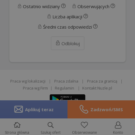
Ostatnio widziany
Obserwujących
Liczba aplikacji
Średni czas odpowiedzi
Odblokuj
Praca wg lokalizacji
|
Praca zdalna
|
Praca za granicą
|
Praca wg Firm
|
Regulamin
|
Kontakt Nuzle.pl
Aplikuj teraz
Zadzwoń/SMS
Zgłoś opinie
Strona główna
Szukaj ofert
Obserwowane
Konto