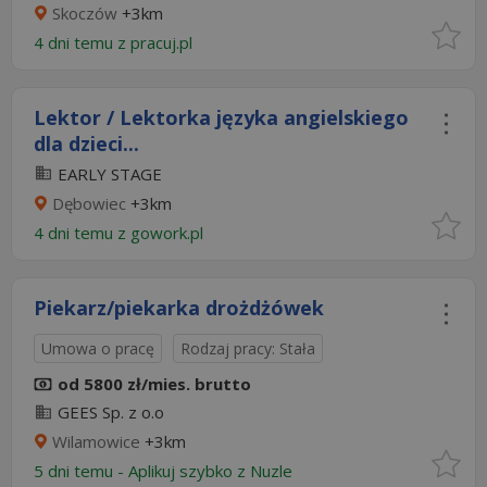
Skoczów
+3km
4 dni temu z
pracuj.pl
Lektor / Lektorka języka angielskiego
dla dzieci...
EARLY STAGE
Dębowiec
+3km
4 dni temu z
gowork.pl
Piekarz/piekarka drożdżówek
Umowa o pracę
Rodzaj pracy: Stała
od 5800 zł/mies. brutto
GEES Sp. z o.o
Wilamowice
+3km
5 dni temu -
Aplikuj szybko z Nuzle