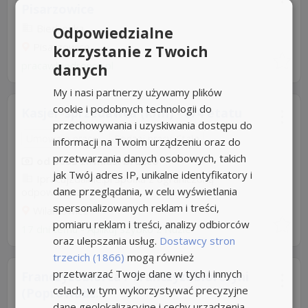
Pisarzowice
Biedronka
Odpowiedzialne
Pisarzowice
korzystanie z Twoich
pracawbiedronce.pl
danych
My i nasi partnerzy używamy plików
cookie i podobnych technologii do
Kasjer-sprzedawca (k/m) - 3/4 etatu
przechowywania i uzyskiwania dostępu do
Umowa o pracę
Rodzaj pracy: Stała
informacji na Twoim urządzeniu oraz do
przetwarzania danych osobowych, takich
od 3605 zł/mies. brutto
jak Twój adres IP, unikalne identyfikatory i
Ipracujzdalnie.pl spółka z ograniczoną
dane przeglądania, w celu wyświetlania
odpowiedzialnością
spersonalizowanych reklam i treści,
Wilamowice
pomiaru reklam i treści, analizy odbiorców
17 dni temu -
Aplikuj szybko z Nuzle
oraz ulepszania usług.
Dostawcy stron
trzecich (1866)
mogą również
przetwarzać Twoje dane w tych i innych
Franczyzobiorca / Franczyzobiorczyni
celach, w tym wykorzystywać precyzyjne
(Poprowadź...
dane geolokalizacyjne i cechy urządzenia.