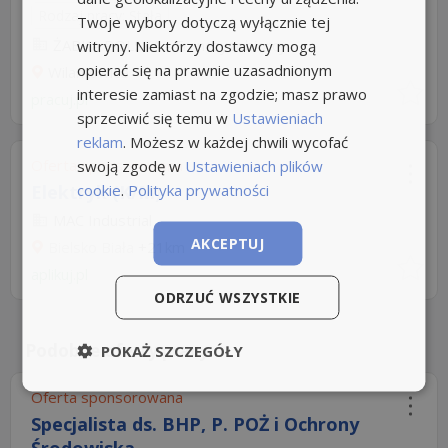
Rodzaj pracy: Stała
Twoje wybory dotyczą wyłącznie tej
ŻABKA POLSKA - Franczyzobiorcy
witryny. Niektórzy dostawcy mogą
opierać się na prawnie uzasadnionym
Wilamowice
interesie zamiast na zgodzie; masz prawo
pracuj.pl
sprzeciwić się temu w
Ustawieniach
reklam
. Możesz w każdej chwili wycofać
Oferta sponsorowana
swoją zgodę w
Ustawieniach plików
cookie
.
Polityka prywatności
Elektryk (K/M)
MAC Industrial
AKCEPTUJ
Bielsko Biała
+21km
aplikuj.pl
ODRZUĆ WSZYSTKIE
Podobne oferty pracy
POKAŻ SZCZEGÓŁY
Oferta sponsorowana
Specjalista ds. BHP, P. POŻ i Ochrony