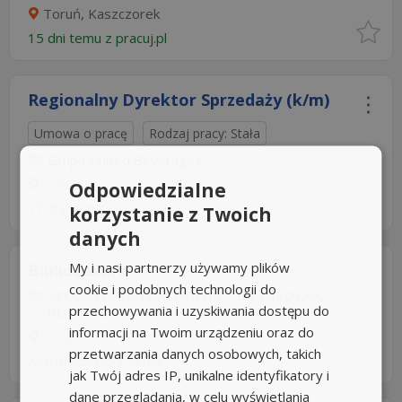
Toruń, Kaszczorek
15 dni temu z
pracuj.pl
Regionalny Dyrektor Sprzedaży (k/m)
Umowa o pracę
Rodzaj pracy: Stała
Grupa United Beverages
Toruń
Odpowiedzialne
17 dni temu z
pracuj.pl
korzystanie z Twoich
danych
My i nasi partnerzy używamy plików
Bibliotekarz
cookie i podobnych technologii do
SZKOŁA PODSTAWOWA NR 7 IM. MIKOŁAJA
przechowywania i uzyskiwania dostępu do
KOPERNIKA
informacji na Twoim urządzeniu oraz do
Toruń
przetwarzania danych osobowych, takich
Aplikuj szybko z Nuzle
jak Twój adres IP, unikalne identyfikatory i
dane przeglądania, w celu wyświetlania