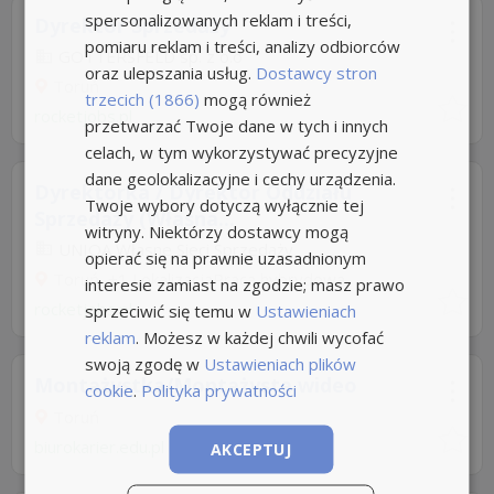
spersonalizowanych reklam i treści,
Dyrektor Sprzedaży
pomiaru reklam i treści, analizy odbiorców
GOTTERSFELD sp. z o.o
oraz ulepszania usług.
Dostawcy stron
Toruń
trzecich (1866)
mogą również
rocketjobs.pl
przetwarzać Twoje dane w tych i innych
celach, w tym wykorzystywać precyzyjne
dane geolokalizacyjne i cechy urządzenia.
Dyrektorka / Dyrektor Oddziału
Twoje wybory dotyczą wyłącznie tej
Sprzedaży (Własna...
witryny. Niektórzy dostawcy mogą
UNIQA Własne Sieci Sprzedaży
opierać się na prawnie uzasadnionym
Toruń, +1 LokalizacjaPraca hybrydowa
interesie zamiast na zgodzie; masz prawo
rocketjobs.pl
sprzeciwić się temu w
Ustawieniach
reklam
. Możesz w każdej chwili wycofać
swoją zgodę w
Ustawieniach plików
Montażystka/Montażysta wideo
cookie
.
Polityka prywatności
Toruń
biurokarier.edu.pl
AKCEPTUJ