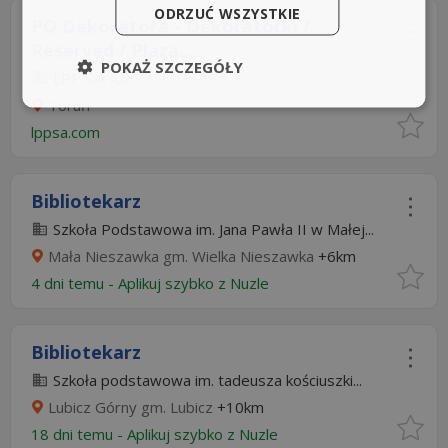
ODRZUĆ WSZYSTKIE
​PO Dekoratora - Dekoratorki /
Reserved / Plaza...
POKAŻ SZCZEGÓŁY
LPP S.A
4,8
Toruń
lppsa.com
Bibliotekarz
Szkoła Podstawowa im. Jana Pawła II w Małej...
Mała Nieszawka gm. Wielka Nieszawka
+6km
4 dni temu -
Aplikuj szybko z Nuzle
Bibliotekarz
Szkoła podstawowa im. tadeusza kościuszki...
Lubicz Górny gm. Lubicz
+10km
18 dni temu -
Aplikuj szybko z Nuzle