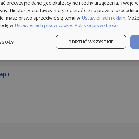
ć precyzyjne dane geolokalizacyjne i cechy urządzenia. Twoje 
tryny. Niektórzy dostawcy mogą opierać się na prawnie uzasadnio
 Tczewskich...
ie; masz prawo sprzeciwić się temu w
Ustawieniach reklam
. Może
godę w
Ustawieniach plików cookie
.
Polityka prywatności
Zastępca kierownika
Zastępca kierownika sklepu
EGÓŁY
ODRZUĆ WSZYSTKIE
lepu