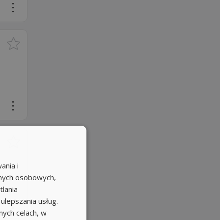
ania i
anych osobowych,
tlania
 ulepszania usług.
ych celach, w