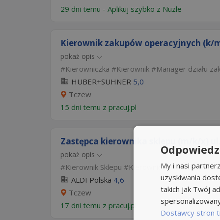
29 dni temu -
Aplikuj szybko z Nuzle
Kierownik zakupów operacyjnych (k/
pokaż opis
Kierowniczka
Kierownik
Manager działu z
HUBER+SUHNER
5,0
Tczew
15 dni temu z
pracuj.pl
Zastępca kierownika sklepu (m/k/x) ul.
Odpowiedzi
pokaż opis
My i nasi partne
Kierownik Sklepu
Kierowniczka
Kierownik
uzyskiwania dost
ALDI Polska
4,6
takich jak Twój ad
Tczew
spersonalizowanyc
17 dni temu z
pracuj.pl
Dostawcy stron t