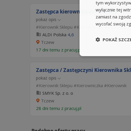
tym wykorzystywa
wyłącznie tej wi
Zastępca kierownika sklepu (m/k/x) ul.
zamiast na zgodz
pokaż opis
wycofać swoją z
Kierownik Sklepu
Kierowniczka
Kierownik
ALDI Polska
4,6
POKAŻ SZCZ
Tczew
17 dni temu z
pracuj.pl
Zastępca / Zastępczyni Kierownika Sk
pokaż opis
Kierownik Sklepu
Kierowniczka
Kierownik
SMYK Sp. z o. o
Tczew
28 dni temu z
pracuj.pl
Podobne oferty pracy