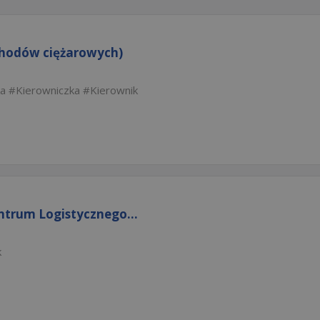
chodów ciężarowych)
ka
Kierowniczka
Kierownik
ntrum Logistycznego...
k