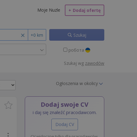
Moje Nuzle
+
Dodaj ofertę
+0 km
Szukaj
робота
Szukaj wg
zawodów
Ogłoszenia w okolicy
Dodaj swoje CV
i daj się znaleźć pracodawcom.
Dodaj CV
CV widoczne tylko dla pracodawców.