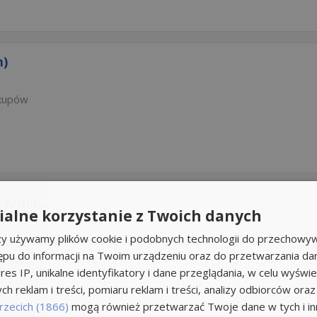
m)
akupów
 Armii...
alne korzystanie z Twoich danych
rzy używamy plików cookie i podobnych technologii do przechowyw
Zastępca kierownika
Zastępca kierownika sklepu
ępu do informacji na Twoim urządzeniu oraz do przetwarzania d
res IP, unikalne identyfikatory i dane przeglądania, w celu wyświe
h reklam i treści, pomiaru reklam i treści, analizy odbiorców oraz
rzecich (1866)
mogą również przetwarzać Twoje dane w tych i inn