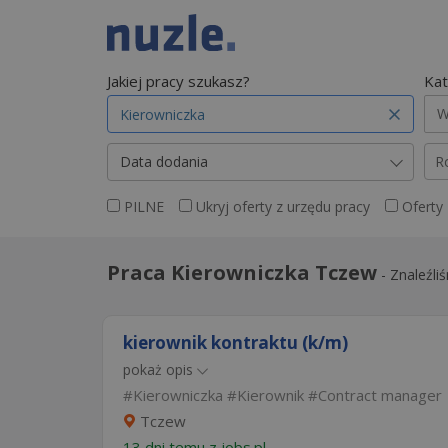
Jakiej pracy szukasz?
Kat
W
Data dodania
R
PILNE
Ukryj oferty z urzędu pracy
Oferty
Praca Kierowniczka Tczew
-
Znaleźli
kierownik kontraktu (k/m)
pokaż opis
Kierowniczka
Kierownik
Contract manager
Tczew
13 dni temu z
jobs.pl