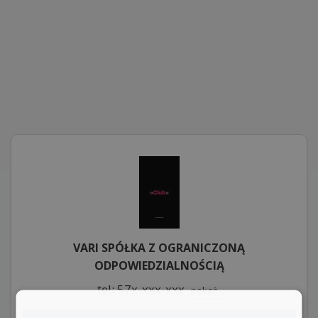
VARI SPÓŁKA Z OGRANICZONĄ
ODPOWIEDZIALNOŚCIĄ
tel: 57x-xxx-xxx
pokaż