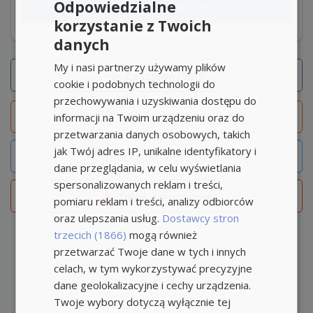
Odpowiedzialne
Aplikuj na stronie z ofertą
korzystanie z Twoich
danych
My i nasi partnerzy używamy plików
Zadzwoń/SMS
cookie i podobnych technologii do
przechowywania i uzyskiwania dostępu do
Obserwuj
ofertę
informacji na Twoim urządzeniu oraz do
przetwarzania danych osobowych, takich
jak Twój adres IP, unikalne identyfikatory i
Udostępnij ogłoszenie
dane przeglądania, w celu wyświetlania
spersonalizowanych reklam i treści,
Zgłoś naruszenie
pomiaru reklam i treści, analizy odbiorców
oraz ulepszania usług.
Dostawcy stron
trzecich (1866)
mogą również
przetwarzać Twoje dane w tych i innych
celach, w tym wykorzystywać precyzyjne
dane geolokalizacyjne i cechy urządzenia.
Twoje wybory dotyczą wyłącznie tej