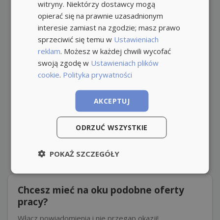
witryny. Niektórzy dostawcy mogą
opierać się na prawnie uzasadnionym
interesie zamiast na zgodzie; masz prawo
sprzeciwić się temu w
Ustawieniach
reklam
. Możesz w każdej chwili wycofać
swoją zgodę w
Ustawieniach plików
cookie
.
Polityka prywatności
AKCEPTUJ
ODRZUĆ WSZYSTKIE
POKAŻ SZCZEGÓŁY
Chcesz mieć na oku podobne oferty
pracy?
Włącz powiadomienia i nie przegap okazji!