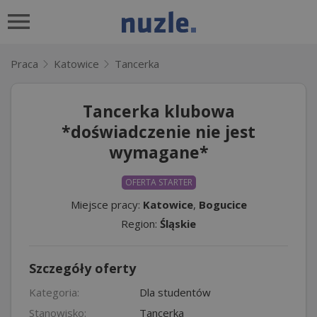
Praca
Katowice
Tancerka
Tancerka klubowa
*doświadczenie nie jest
wymagane*
OFERTA STARTER
Miejsce pracy:
Katowice
,
Bogucice
Region:
Śląskie
Szczegóły oferty
Kategoria:
Dla studentów
Stanowisko:
Tancerka