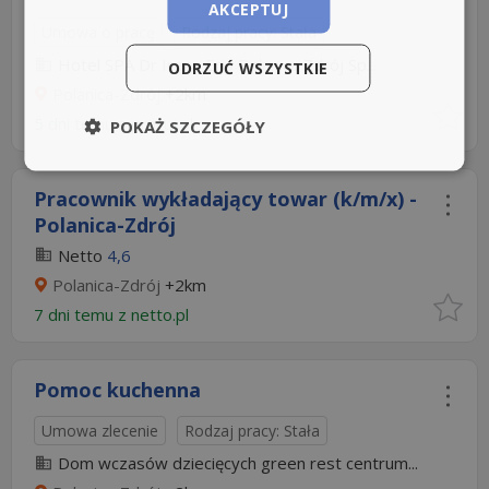
AKCEPTUJ
Umowa o pracę
Rodzaj pracy: Stała
Hotel SPA Dr Irena Eris Polanica Zdrój Sp...
ODRZUĆ WSZYSTKIE
Polanica-Zdrój
+2km
5 dni temu z
pracuj.pl
POKAŻ SZCZEGÓŁY
Pracownik wykładający towar (k/m/x) -
Polanica-Zdrój
Netto
4,6
Polanica-Zdrój
+2km
7 dni temu z
netto.pl
Pomoc kuchenna
Umowa zlecenie
Rodzaj pracy: Stała
Dom wczasów dziecięcych green rest centrum...