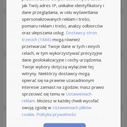
3 dni temu z
gowork.pl
jak Twój adres IP, unikalne identyfikatory i
dane przeglądania, w celu wyświetlania
spersonalizowanych reklam i treści,
Praca w markecie spożywczym
pomiaru reklam i treści, analizy odbiorców
Aw work polska sp. z o.o
5,0
oraz ulepszania usług.
Dostawcy stron
Polanica-Zdrój
+2km
trzecich (1866)
mogą również
3 dni temu z
gowork.pl
przetwarzać Twoje dane w tych i innych
celach, w tym wykorzystywać precyzyjne
dane geolokalizacyjne i cechy urządzenia.
Pracownik wykładający towar (k/m/x)
Twoje wybory dotyczą wyłącznie tej
witryny. Niektórzy dostawcy mogą
Rodzaj pracy: Stała
opierać się na prawnie uzasadnionym
NETTO SP. Z O. O
interesie zamiast na zgodzie; masz prawo
Polanica-Zdrój
+2km
sprzeciwić się temu w
Ustawieniach
5 dni temu z
pracuj.pl
reklam
. Możesz w każdej chwili wycofać
swoją zgodę w
Ustawieniach plików
cookie
.
Polityka prywatności
Osoba ds. Rozliczeń Magazynowych w
Hotelu