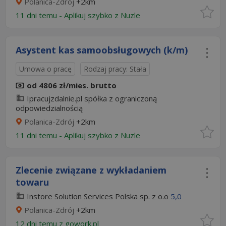
Polanica-Zdrój
+2km
11 dni temu -
Aplikuj szybko z Nuzle
Asystent kas samoobsługowych (k/m)
Umowa o pracę
Rodzaj pracy: Stała
od 4806 zł/mies. brutto
Ipracujzdalnie.pl spółka z ograniczoną
odpowiedzialnością
Polanica-Zdrój
+2km
11 dni temu -
Aplikuj szybko z Nuzle
Zlecenie związane z wykładaniem
towaru
Instore Solution Services Polska sp. z o.o
5,0
Polanica-Zdrój
+2km
12 dni temu z
gowork.pl