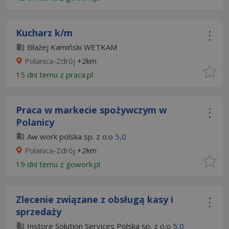
Kucharz k/m
Błażej Kamiński WETKAM
Polanica-Zdrój
+2km
15 dni temu z
praca.pl
Praca w markecie spożywczym w
Polanicy
Aw work polska sp. z o.o
5,0
Polanica-Zdrój
+2km
19 dni temu z
gowork.pl
Zlecenie związane z obsługą kasy i
sprzedaży
Instore Solution Services Polska sp. z o.o
5,0