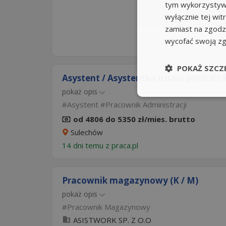
tym wykorzystywa
wyłącznie tej wi
zamiast na zgodz
wycofać swoją z
POKAŻ SZCZ
Asystent / Asystentka działu produkcj
pokaż opis
Asystent
Pracownik Administracji
od 4806 do 5350 zł/mies. brutto
Sulechów
14 dni temu z
praca.pl
Pracownik magazynowy (K / M)
pokaż opis
Pracownik Magazynowy
ASISTWORK SP. Z O.O