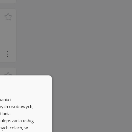
ania i
anych osobowych,
tlania
 ulepszania usług.
ych celach, w