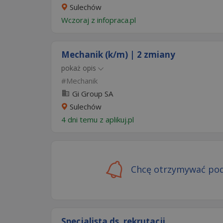
Sulechów
Wczoraj
z
infopraca.pl
Mechanik (k/m) | 2 zmiany
pokaż opis
Mechanik
Gi Group SA
Sulechów
4 dni temu z
aplikuj.pl
Chcę otrzymywać pod
Specjalista ds. rekrutacji