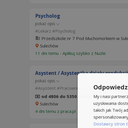
Psycholog
pokaż opis
Lekarz
Psycholog
Przedszkole nr 7 Pod Muchomorkiem w Sul
Sulechów
11 dni temu -
Aplikuj szybko z Nuzle
Asystent / Asystentka działu produkcj
pokaż opis
Odpowiedzi
Asystent
Pracownik Administracji
od 4806 do 5350 zł/mies. brutto
My i nasi partne
uzyskiwania dost
Sulechów
takich jak Twój ad
4 dni temu z
praca.pl
spersonalizowanyc
Dostawcy stron t