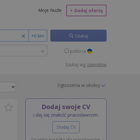
Moje Nuzle
+
Dodaj ofertę
+0 km
Szukaj
робота
Szukaj wg
zawodów
Ogłoszenia w okolicy
Dodaj swoje CV
i daj się znaleźć pracodawcom.
Dodaj CV
CV widoczne tylko dla pracodawców.