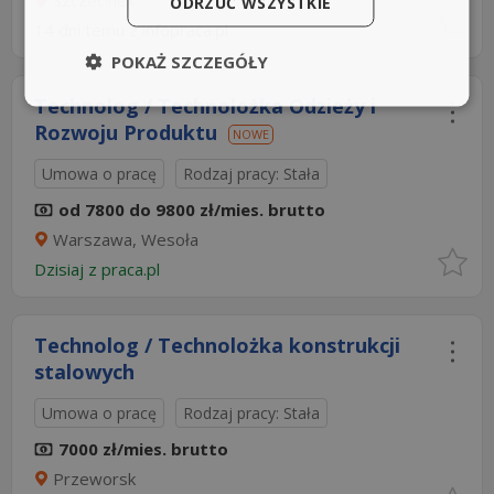
Szczecinek
ODRZUĆ WSZYSTKIE
14 dni temu z
infopraca.pl
POKAŻ SZCZEGÓŁY
Technolog / Technolożka Odzieży i
Rozwoju Produktu
NOWE
Umowa o pracę
Rodzaj pracy: Stała
od 7800 do 9800 zł/mies. brutto
Warszawa, Wesoła
Dzisiaj
z
praca.pl
Technolog / Technolożka konstrukcji
stalowych
Umowa o pracę
Rodzaj pracy: Stała
7000 zł/mies. brutto
Przeworsk