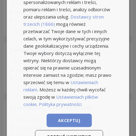
spersonalizowanych reklam i treści,
Umowa o pracę
Rodzaj pracy: Stała
pomiaru reklam i treści, analizy odbiorców
MOJ S.A
4,8
oraz ulepszania usług.
Dostawcy stron
Osowiec, k. Opola
trzecich (1866)
mogą również
9 dni temu z
praca.pl
przetwarzać Twoje dane w tych i innych
celach, w tym wykorzystywać precyzyjne
dane geolokalizacyjne i cechy urządzenia.
Technolog Sprzedawca (K/M)
Twoje wybory dotyczą wyłącznie tej
witryny. Niektórzy dostawcy mogą
Umowa o pracę
Rodzaj pracy: Stała
opierać się na prawnie uzasadnionym
Morad Sp.z o.o
4,9
interesie zamiast na zgodzie; masz prawo
Tuchom
sprzeciwić się temu w
Ustawieniach
10 dni temu z
praca.pl
reklam
. Możesz w każdej chwili wycofać
swoją zgodę w
Ustawieniach plików
cookie
.
Polityka prywatności
Konstruktor / Technolog (m/k)
Umowa o pracę
Rodzaj pracy: Stała
AKCEPTUJ
Trenkwalder
4,9