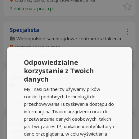
Gdańsk, blisko stacji SKM Politechnika
7 dni temu z
praca.pl
Specjalista
Wielkopolskie samorządowe centrum kształcenia...
Poznań-Stare Miasto
8 dni temu -
Aplikuj szybko z Nuzle
Odpowiedzialne
korzystanie z Twoich
Specjalista
danych
Szkoła Podstawowa im. Polskich Noblistów...
My i nasi partnerzy używamy plików
Baranowo gm. Tarnowo Podgórne
cookie i podobnych technologii do
9 dni temu -
Aplikuj szybko z Nuzle
przechowywania i uzyskiwania dostępu do
informacji na Twoim urządzeniu oraz do
przetwarzania danych osobowych, takich
Technolog / Technolożka - Konstruktor
jak Twój adres IP, unikalne identyfikatory i
/ Konstruktorka
dane przeglądania, w celu wyświetlania