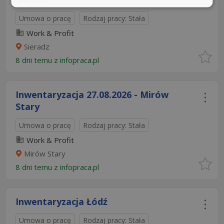
Umowa o pracę
Rodzaj pracy: Stała
Work & Profit
Sieradz
8 dni temu z
infopraca.pl
Inwentaryzacja 27.08.2026 - Mirów
Stary
Umowa o pracę
Rodzaj pracy: Stała
Work & Profit
Mirów Stary
8 dni temu z
infopraca.pl
Inwentaryzacja Łódź
Umowa o pracę
Rodzaj pracy: Stała