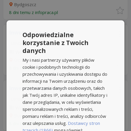
Bydgoszcz
8 dni temu z
infopraca.pl
Inwentaryzacja Ozorków
Odpowiedzialne
korzystanie z Twoich
Umowa o pracę
Rodzaj pracy: Stała
danych
Work & Profit
My i nasi partnerzy używamy plików
Ozorków
cookie i podobnych technologii do
8 dni temu z
infopraca.pl
przechowywania i uzyskiwania dostępu do
informacji na Twoim urządzeniu oraz do
Inwentaryzacja Słupsk
przetwarzania danych osobowych, takich
jak Twój adres IP, unikalne identyfikatory i
Umowa o pracę
Rodzaj pracy: Stała
dane przeglądania, w celu wyświetlania
Work & Profit
spersonalizowanych reklam i treści,
Słupsk
pomiaru reklam i treści, analizy odbiorców
oraz ulepszania usług.
Dostawcy stron
8 dni temu z
infopraca.pl
trzecich (1866)
mogą również