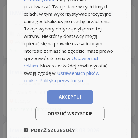
przetwarzać Twoje dane w tych i innych
INWENTARYZACJA WEJHEROWO 11.08​
celach, w tym wykorzystywać precyzyjne
dane geolokalizacyjne i cechy urządzenia.
Umowa o pracę
Rodzaj pracy: Stała
Twoje wybory dotyczą wyłącznie tej
Work & Profit
witryny. Niektórzy dostawcy mogą
Wejherowo
opierać się na prawnie uzasadnionym
8 dni temu z
interesie zamiast na zgodzie; masz prawo
infopraca.pl
sprzeciwić się temu w
Ustawieniach
reklam
. Możesz w każdej chwili wycofać
Inwentaryzacja Łęczyca
swoją zgodę w
Ustawieniach plików
cookie
.
Polityka prywatności
Umowa o pracę
Rodzaj pracy: Stała
Work & Profit
AKCEPTUJ
Łęczyca
8 dni temu z
infopraca.pl
ODRZUĆ WSZYSTKIE
Inwentaryzacja nocna 28.08.2026-
POKAŻ SZCZEGÓŁY
Sieradz