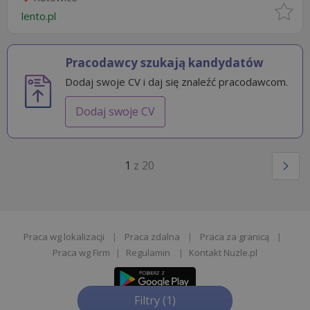
lento.pl
Pracodawcy szukają kandydatów
Dodaj swoje CV i daj się znaleźć pracodawcom.
Dodaj swoje CV
1
z 20
Praca wg lokalizacji
|
Praca zdalna
|
Praca za granicą
|
Praca wg Firm
|
Regulamin
|
Kontakt Nuzle.pl
Filtry
(1)