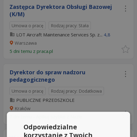
Zastępca Dyrektora Obsługi Bazowej
(K/M)
Umowa o pracę
Rodzaj pracy: Stała
LOT Aircraft Maintenance Services Sp. z...
4,8
Warszawa
5 dni temu z
praca.pl
Dyrektor do spraw nadzoru
pedagogicznego
Umowa o pracę
Rodzaj pracy: Dodatkowa
PUBLICZNE PRZEDSZKOLE
Kraków
7 dni temu -
Aplikuj szybko z Nuzle
Odpowiedzialne
korzystanie z Twoich