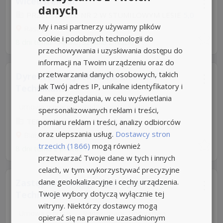
Wicedyrektor
danych
PRZEDSZKOLE NR 2 W STUMILOWYM LESIE
5,0
My i nasi partnerzy używamy plików
Raszyn
cookie i podobnych technologii do
8 dni temu -
Aplikuj szybko z Nuzle
przechowywania i uzyskiwania dostępu do
informacji na Twoim urządzeniu oraz do
przetwarzania danych osobowych, takich
Dyrektor / Dyrektorka Liceum /
jak Twój adres IP, unikalne identyfikatory i
Technikum
dane przeglądania, w celu wyświetlania
Umowa o pracę
Rodzaj pracy: Stała
spersonalizowanych reklam i treści,
TEB EDUKACJA Sp. z o. o
4,8
pomiaru reklam i treści, analizy odbiorców
oraz ulepszania usług.
Dostawcy stron
Białystok
trzecich (1866)
mogą również
8 dni temu z
praca.pl
przetwarzać Twoje dane w tych i innych
celach, w tym wykorzystywać precyzyjne
dane geolokalizacyjne i cechy urządzenia.
Zastępca / Zastępczyni Dyrektora
Twoje wybory dotyczą wyłącznie tej
Technikum
witryny. Niektórzy dostawcy mogą
Umowa o pracę
Rodzaj pracy: Dodatkowa
opierać się na prawnie uzasadnionym