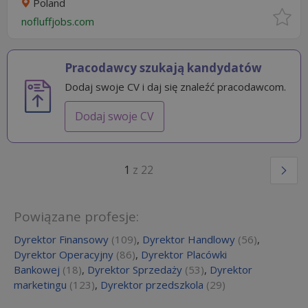
Poland
nofluffjobs.com
Pracodawcy szukają kandydatów
Dodaj swoje CV i daj się znaleźć pracodawcom.
Dodaj swoje CV
1
z 22
Powiązane profesje:
Dyrektor Finansowy
(109)
,
Dyrektor Handlowy
(56)
,
Dyrektor Operacyjny
(86)
,
Dyrektor Placówki
Bankowej
(18)
,
Dyrektor Sprzedaży
(53)
,
Dyrektor
marketingu
(123)
,
Dyrektor przedszkola
(29)