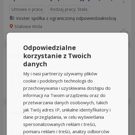
Umowa o pracę
Rodzaj pracy: Stała
Voster spółka z ograniczoną odpowiedzialnością
Stalowa Wola
3 dni temu z
pracuj.pl
Odpowiedzialne
korzystanie z Twoich
murarz, cieśla szalunkowy
danych
Rodzaj pracy: Inna
My i nasi partnerzy używamy plików
AMBAU SP.Z O.O
cookie i podobnych technologii do
Stalowa Wola
przechowywania i uzyskiwania dostępu do
5 dni temu -
Aplikuj szybko z Nuzle
informacji na Twoim urządzeniu oraz do
przetwarzania danych osobowych, takich
jak Twój adres IP, unikalne identyfikatory i
Kierownik budowy(k/m)
dane przeglądania, w celu wyświetlania
Umowa zlecenie
spersonalizowanych reklam i treści,
Rodzaj pracy: Stała
pomiaru reklam i treści, analizy odbiorców
ORLEN BUDONAFT SPÓŁKA Z OGRANICZONĄ