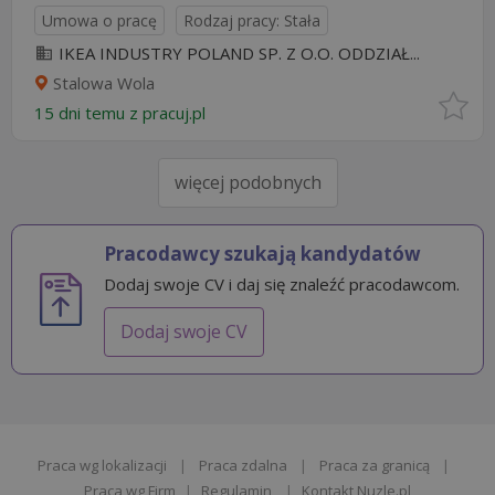
Umowa o pracę
Rodzaj pracy: Stała
IKEA INDUSTRY POLAND SP. Z O.O. ODDZIAŁ...
Stalowa Wola
15 dni temu z
pracuj.pl
więcej podobnych
Pracodawcy szukają kandydatów
Dodaj swoje CV i daj się znaleźć pracodawcom.
Dodaj swoje CV
Praca wg lokalizacji
|
Praca zdalna
|
Praca za granicą
|
Praca wg Firm
|
Regulamin
|
Kontakt Nuzle.pl