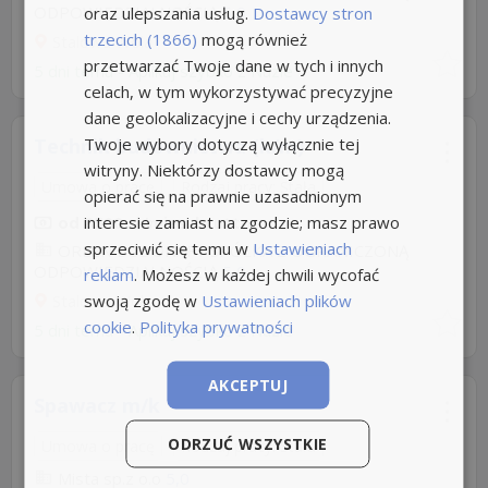
ODPOWIEDZIALNOŚCIĄ
oraz ulepszania usług.
5,0
Dostawcy stron
trzecich (1866)
mogą również
Stalowa Wola
przetwarzać Twoje dane w tych i innych
5 dni temu -
Aplikuj szybko z Nuzle
celach, w tym wykorzystywać precyzyjne
dane geolokalizacyjne i cechy urządzenia.
Twoje wybory dotyczą wyłącznie tej
Technik budownictwa (k/m)
witryny. Niektórzy dostawcy mogą
Umowa o pracę
Rodzaj pracy: Stała
opierać się na prawnie uzasadnionym
interesie zamiast na zgodzie; masz prawo
od 8500 zł/mies. brutto
sprzeciwić się temu w
Ustawieniach
ORLEN BUDONAFT SPÓŁKA Z OGRANICZONĄ
ODPOWIEDZIALNOŚCIĄ
5,0
reklam
. Możesz w każdej chwili wycofać
swoją zgodę w
Ustawieniach plików
Stalowa Wola
cookie
.
Polityka prywatności
5 dni temu -
Aplikuj szybko z Nuzle
AKCEPTUJ
Spawacz m/k
ODRZUĆ WSZYSTKIE
Umowa o pracę
Rodzaj pracy: Stała
Mista sp.z o.o
5,0