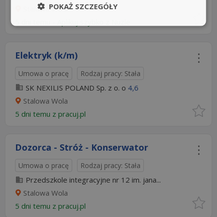
POKAŻ SZCZEGÓŁY
Stalowa Wola
5 dni temu -
Aplikuj szybko z Nuzle
Elektryk (k/m)
Umowa o pracę
Rodzaj pracy: Stała
SK NEXILIS POLAND Sp. z o. o
4,6
Stalowa Wola
5 dni temu z
pracuj.pl
Dozorca - Stróż - Konserwator
Umowa o pracę
Rodzaj pracy: Stała
Przedszkole integracyjne nr 12 im. jana...
Stalowa Wola
5 dni temu z
pracuj.pl