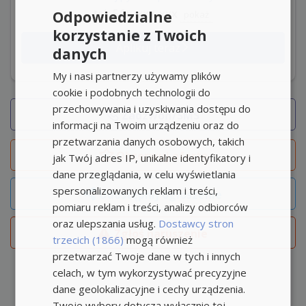
tel: 50x-xxx-xxx
Odpowiedzialne
pokaż
korzystanie z Twoich
Aplikuj teraz
danych
My i nasi partnerzy używamy plików
cookie i podobnych technologii do
przechowywania i uzyskiwania dostępu do
Zadzwoń/SMS
informacji na Twoim urządzeniu oraz do
przetwarzania danych osobowych, takich
Obserwuj
ofertę
jak Twój adres IP, unikalne identyfikatory i
dane przeglądania, w celu wyświetlania
spersonalizowanych reklam i treści,
Udostępnij ogłoszenie
pomiaru reklam i treści, analizy odbiorców
oraz ulepszania usług.
Dostawcy stron
Zgłoś naruszenie
trzecich (1866)
mogą również
przetwarzać Twoje dane w tych i innych
celach, w tym wykorzystywać precyzyjne
dane geolokalizacyjne i cechy urządzenia.
Twoje wybory dotyczą wyłącznie tej