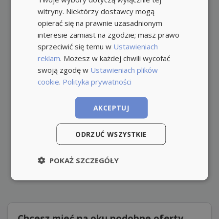
witryny. Niektórzy dostawcy mogą
opierać się na prawnie uzasadnionym
interesie zamiast na zgodzie; masz prawo
sprzeciwić się temu w
Ustawieniach
reklam
. Możesz w każdej chwili wycofać
swoją zgodę w
Ustawieniach plików
cookie
.
Polityka prywatności
AKCEPTUJ
ODRZUĆ WSZYSTKIE
POKAŻ SZCZEGÓŁY
Chcesz mieć na oku podobne oferty