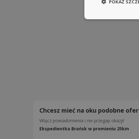
POKAŻ SZCZ
Chcesz mieć na oku podobne ofer
Włącz powiadomienia i nie przegap okazji!
Ekspedientka Brańsk w promieniu 25km