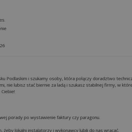
es.
nie
026
ku Podlaskim i szukamy osoby, która połączy doradztwo technic
mi, nie lubisz stać biernie za ladą i szukasz stabilnej firmy, w któr
 Ciebie!
owej porady po wystawienie faktury czy paragonu.
żeby lokalni instalatorzy i wykonawcy lubili do nas wracać.