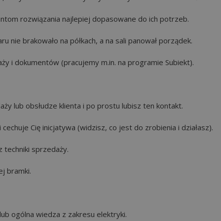
ntom rozwiązania najlepiej dopasowane do ich potrzeb.
u nie brakowało na półkach, a na sali panował porządek.
 i dokumentów (pracujemy m.in. na programie Subiekt).
 lub obsłudze klienta i po prostu lubisz ten kontakt.
chuje Cię inicjatywa (widzisz, co jest do zrobienia i działasz).
 techniki sprzedaży.
j bramki.
b ogólna wiedza z zakresu elektryki.