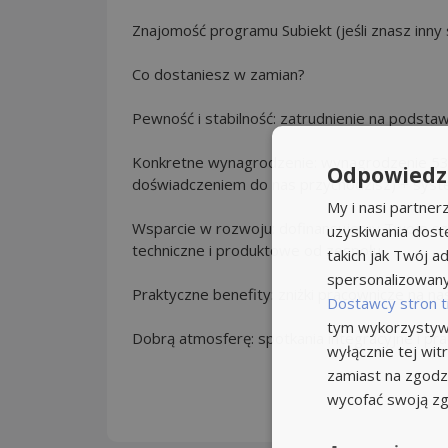
Znajomość programu Subiekt (jeśli znasz inny
Co dostaniesz w zamian?
Pewność i stabilność: zatrudnienie na podsta
Konkretne wynagrodzenie: wynagrodzenie 5300 
Odpowiedzi
doświadczeniem do nas przychodzisz) + sys
My i nasi partne
Wsparcie w rozwoju: dofinansujemy Twoje szk
uzyskiwania dost
techniczne i produktowe od zespołu.
takich jak Twój ad
spersonalizowanyc
Praktyczne benefity: zniżki pracownicze na na
Dostawcy stron t
tym wykorzystywa
Dobrą atmosferę: spotkania integracyjne i pr
wyłącznie tej wi
zamiast na zgodz
wycofać swoją z