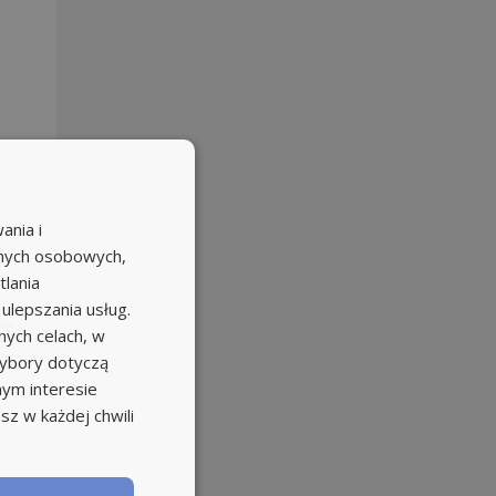
ania i
e
anych osobowych,
tlania
 ulepszania usług.
ne.
ych celach, w
wybory dotyczą
nym interesie
sz w każdej chwili