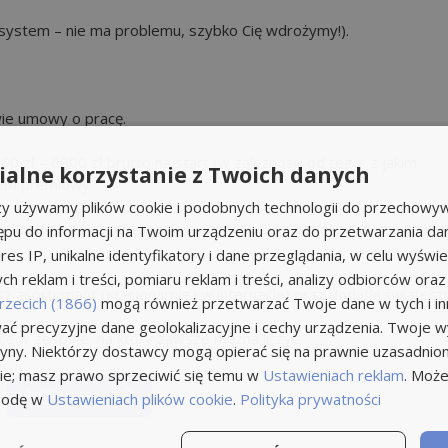
 system – nie ma problemu, szybko Cię wdrożymy!).
wie umowy o pracę.
zł – 6000 zł brutto na start (w zależności od tego, z jakim
alne korzystanie z Twoich danych
tem premiowy.
rzy używamy plików cookie i podobnych technologii do przechowyw
olenia i kursy branżowe, a na co dzień dostaniesz pełne wsparci
ępu do informacji na Twoim urządzeniu oraz do przetwarzania d
res IP, unikalne identyfikatory i dane przeglądania, w celu wyświe
h reklam i treści, pomiaru reklam i treści, analizy odbiorców oraz
sz asortyment (stacjonarnie i w internecie) oraz dodatki świątecz
rzecich (1866)
mogą również przetwarzać Twoje dane w tych i inn
ć precyzyjne dane geolokalizacyjne i cechy urządzenia. Twoje 
acę w zespole, na który zawsze można liczyć.
tryny. Niektórzy dostawcy mogą opierać się na prawnie uzasadnio
ie; masz prawo sprzeciwić się temu w
Ustawieniach reklam
. Może
Aplikuj teraz
godę w
Ustawieniach plików cookie
.
Polityka prywatności