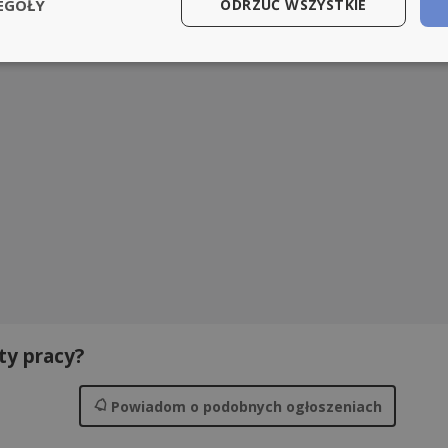
EGÓŁY
ODRZUĆ WSZYSTKIE
ty pracy?
Powiadom
o podobnych ogłoszeniach