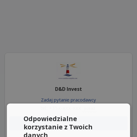
D&D Invest
Zadaj pytanie pracodawcy
tel: +35x-xxx-xxx
pokaż
Odpowiedzialne
Aplikuj teraz
korzystanie z Twoich
danych