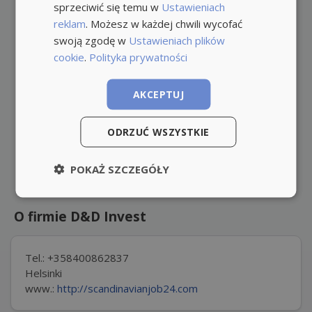
sprzeciwić się temu w
Ustawieniach
reklam
. Możesz w każdej chwili wycofać
swoją zgodę w
Ustawieniach plików
cookie
.
Polityka prywatności
AKCEPTUJ
ODRZUĆ WSZYSTKIE
POKAŻ SZCZEGÓŁY
O firmie D&D Invest
Tel.: +358400862837
Helsinki
www.:
http://scandinavianjob24.com