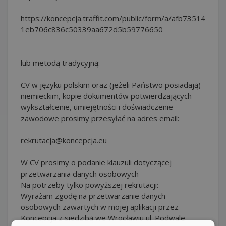
https://koncepcja.traffit.com/public/form/a/afb73514
1eb706c836c50339aa672d5b59776650
lub metodą tradycyjną:
CV w języku polskim oraz (jeżeli Państwo posiadają)
niemieckim, kopie dokumentów potwierdzających
wykształcenie, umiejętności i doświadczenie
zawodowe prosimy przesyłać na adres email:
rekrutacja@koncepcja.eu
W CV prosimy o podanie klauzuli dotyczącej
przetwarzania danych osobowych
Na potrzeby tylko powyższej rekrutacji:
Wyrażam zgodę na przetwarzanie danych
osobowych zawartych w mojej aplikacji przez
Koncepcja z siedzibą we Wrocławiu ul. Podwale