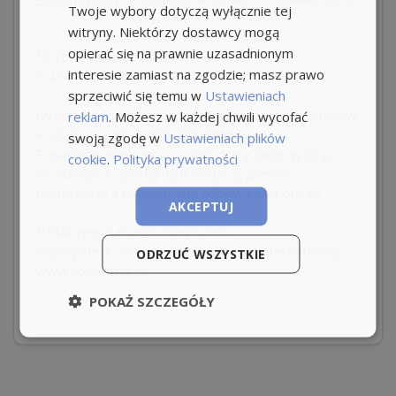
Twoje wybory dotyczą wyłącznie tej
witryny. Niektórzy dostawcy mogą
opierać się na prawnie uzasadnionym
Nr tel. +48 664 134 234
interesie zamiast na zgodzie; masz prawo
+ 48 (71 343 80 73)
sprzeciwić się temu w
Ustawieniach
(w przypadku niedostępności pozostałych telefonów
reklam
. Możesz w każdej chwili wycofać
+ 48
791
- pokaż numer telefonu -
)
swoją zgodę w
Ustawieniach plików
Posiadamy wiele innych ofert pracy także w innych
cookie
.
Polityka prywatności
lokalizacjach – podaj nam swoje życzenia i
preferencje a dopasujemy odpowiednią ofertę.
AKCEPTUJ
E.Mail: rekrutacja@koncepcja.eu
Więcej ofert pracy na naszej stronie internetowej:
ODRZUĆ WSZYSTKIE
www.koncepcja.eu
POKAŻ SZCZEGÓŁY