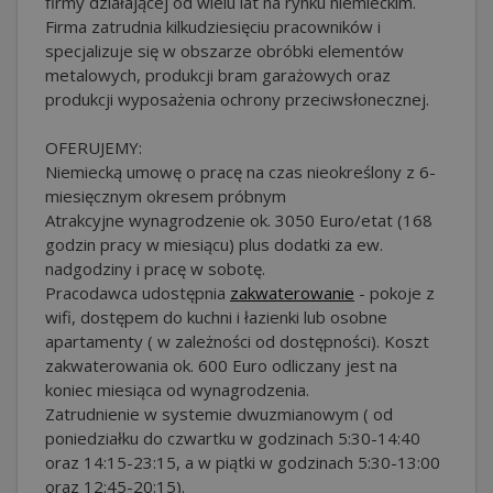
firmy działającej od wielu lat na rynku niemieckim.
Firma zatrudnia kilkudziesięciu pracowników i
specjalizuje się w obszarze obróbki elementów
metalowych, produkcji bram garażowych oraz
produkcji wyposażenia ochrony przeciwsłonecznej.
OFERUJEMY:
Niemiecką umowę o pracę na czas nieokreślony z 6-
miesięcznym okresem próbnym
Atrakcyjne wynagrodzenie ok. 3050 Euro/etat (168
godzin pracy w miesiącu) plus dodatki za ew.
nadgodziny i pracę w sobotę.
Pracodawca udostępnia
zakwaterowanie
- pokoje z
wifi, dostępem do kuchni i łazienki lub osobne
apartamenty ( w zależności od dostępności). Koszt
zakwaterowania ok. 600 Euro odliczany jest na
koniec miesiąca od wynagrodzenia.
Zatrudnienie w systemie dwuzmianowym ( od
poniedziałku do czwartku w godzinach 5:30-14:40
oraz 14:15-23:15, a w piątki w godzinach 5:30-13:00
oraz 12:45-20:15).