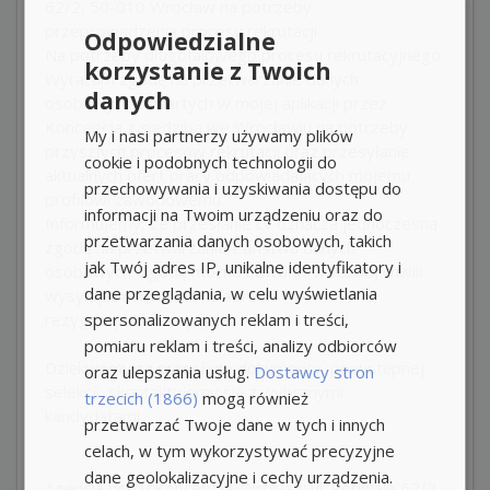
62/2, 50-010 Wrocław na potrzeby
przeprowadzenia procesu rekrutacji.
Odpowiedzialne
Na potrzeby długofalowego procesu rekrutacyjnego:
korzystanie z Twoich
Wyrażam zgodę na przetwarzanie danych
danych
osobowych zawartych w mojej aplikacji przez
Koncepcja z siedzibą we Wrocławiu na potrzeby
My i nasi partnerzy używamy plików
przyszłych procesów rekrutacji oraz przesyłanie
cookie i podobnych technologii do
aktualnych ofert pracy odpowiadających mojemu
przechowywania i uzyskiwania dostępu do
profilowi zawodowemu.
informacji na Twoim urządzeniu oraz do
Informujemy, ze przesłanie cv oznacza jednoczesną
przetwarzania danych osobowych, takich
zgodę na przetwarzanie Państwa danych
jak Twój adres IP, unikalne identyfikatory i
osobowych. Zgodę można odwołać w każdej chwili
dane przeglądania, w celu wyświetlania
wysyłając nam maila na adres:
spersonalizowanych reklam i treści,
rezygnacja@koncepcja.eu
pomiaru reklam i treści, analizy odbiorców
Dziękujemy za przesłane dokumenty, po wstępnej
oraz ulepszania usług.
Dostawcy stron
selekcji, skontaktujemy się z wybranymi
trzecich (1866)
mogą również
kandydatami.
przetwarzać Twoje dane w tych i innych
celach, w tym wykorzystywać precyzyjne
dane geolokalizacyjne i cechy urządzenia.
Agencja pracy
Koncepcja, Wrocław ul. Podwale 62/2,