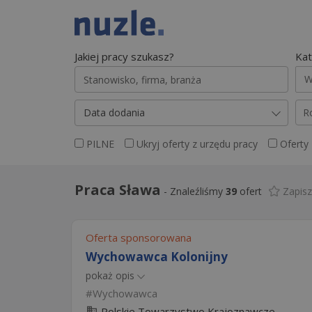
Jakiej pracy szukasz?
Kat
W
Data dodania
R
PILNE
Ukryj oferty z urzędu pracy
Oferty
Praca Sława
-
Znaleźliśmy
39
ofert
Zapis
Oferta sponsorowana
Wychowawca Kolonijny
pokaż opis
Wychowawca
Polskie Towarzystwo Krajoznawcze