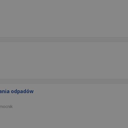
lania odpadów
mocnik