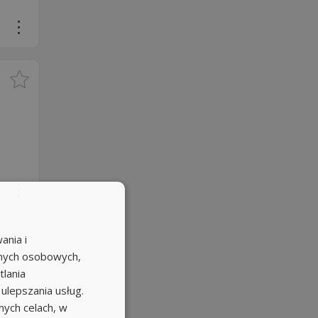
ania i
anych osobowych,
tlania
 ulepszania usług.
ych celach, w