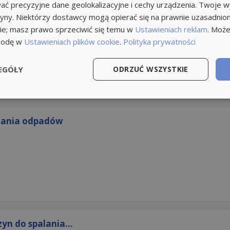
ć precyzyjne dane geolokalizacyjne i cechy urządzenia. Twoje 
tryny. Niektórzy dostawcy mogą opierać się na prawnie uzasadnio
ie; masz prawo sprzeciwić się temu w
Ustawieniach reklam
. Może
godę w
Ustawieniach plików cookie
.
Polityka prywatności
EGÓŁY
ODRZUĆ WSZYSTKIE
alania odpadów
n do spalania...