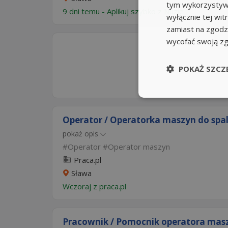
tym wykorzystywa
9 dni temu -
Aplikuj szybko z Nuzle
wyłącznie tej wi
zamiast na zgodz
wycofać swoją z
POKAŻ SZCZ
Operator / Operatorka maszyn do sp
pokaż opis
Operator
Operator maszyn
Praca.pl
Sława
Wczoraj
z
praca.pl
Pracownik / Pomocnik operatora maszy