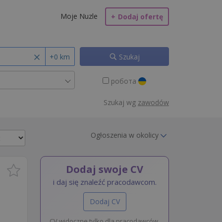
Moje Nuzle
+
Dodaj ofertę
+0 km
Szukaj
робота
Szukaj wg
zawodów
Ogłoszenia w okolicy
Dodaj swoje CV
i daj się znaleźć pracodawcom.
Dodaj CV
CV widoczne tylko dla pracodawców.