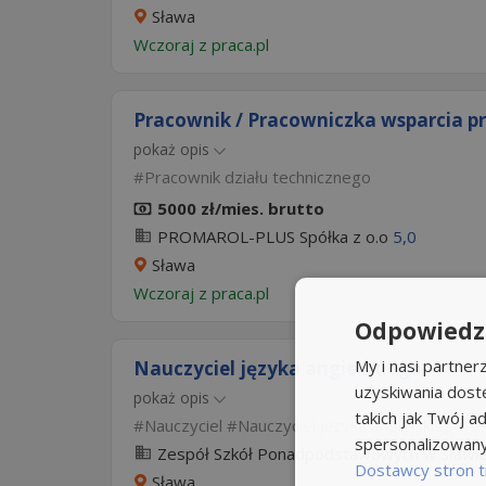
Sława
Wczoraj
z
praca.pl
Pracownik / Pracowniczka wsparcia p
pokaż opis
Pracownik działu technicznego
5000 zł/mies. brutto
PROMAROL-PLUS Spółka z o.o
5,0
Sława
Wczoraj
z
praca.pl
Odpowiedzi
My i nasi partne
Nauczyciel języka angielskiego
uzyskiwania dost
pokaż opis
takich jak Twój ad
Nauczyciel
Nauczyciel języka angielskiego
spersonalizowanyc
Zespół Szkół Ponadpodstawowych w Sławi
Dostawcy stron t
Sława