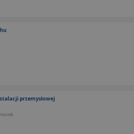
chu
stalacji przemysłowej
mocnik