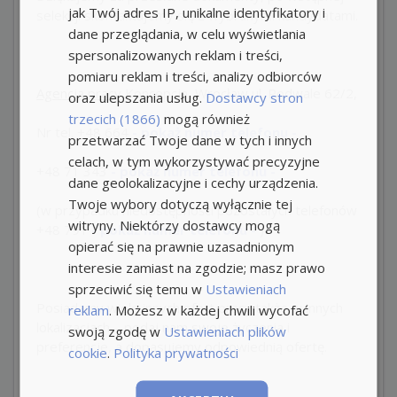
jak Twój adres IP, unikalne identyfikatory i
selekcji skontaktujemy się z wybranymi kandydatami.
dane przeglądania, w celu wyświetlania
spersonalizowanych reklam i treści,
pomiaru reklam i treści, analizy odbiorców
Agencja pracy
Koncepcja, Wrocław ul. Podwale 62/2,
oraz ulepszania usług.
Dostawcy stron
trzecich (1866)
mogą również
Nr tel.
+48 664
- pokaż numer telefonu -
przetwarzać Twoje dane w tych i innych
celach, w tym wykorzystywać precyzyjne
+48
71 343
- pokaż numer telefonu -
dane geolokalizacyjne i cechy urządzenia.
Twoje wybory dotyczą wyłącznie tej
(w przypadku niedostępności pozostałych telefonów
witryny. Niektórzy dostawcy mogą
+48 791
- pokaż numer telefonu -
)
opierać się na prawnie uzasadnionym
interesie zamiast na zgodzie; masz prawo
sprzeciwić się temu w
Ustawieniach
Posiadamy wiele innych ofert pracy także w innych
reklam
. Możesz w każdej chwili wycofać
lokalizacjach – podaj nam swoje życzenia i
swoją zgodę w
Ustawieniach plików
preferencje, a dopasujemy odpowiednią ofertę.
cookie
.
Polityka prywatności