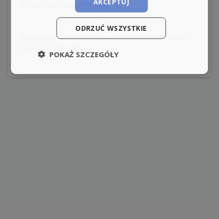
AKCEPTUJ
E-mail: rekrutacja@koncepcja.eu
ODRZUĆ WSZYSTKIE
Więcej ofert pracy na naszej stronie internetowej:
www.koncepcja.eu
POKAŻ SZCZEGÓŁY