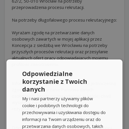
62/2, 50-010 Wrocław na potrzeby
przeprowadzenia procesu rekrutacji.
Na potrzeby długofalowego procesu rekrutacyjnego:
Wyrażam zgodę na przetwarzanie danych
osobowych zawartych w mojej aplikacji przez
Koncepcja z siedzibą we Wrocławiu na potrzeby
przyszłych procesów rekrutacji oraz przesyłanie
aktualnych ofert pracy odpowiadających mojemu
profilowi zawodowemu.
Odpowiedzialne
korzystanie z Twoich
Informujemy, że przesłanie CV oznacza jednoczesną
danych
zgodę na przetwarzanie Państwa danych
osobowych. Zgodę można odwołać w każdej chwili
My i nasi partnerzy używamy plików
wysyłając nam maila na adres:
cookie i podobnych technologii do
rezygnacja@koncepcja.eu
przechowywania i uzyskiwania dostępu do
informacji na Twoim urządzeniu oraz do
przetwarzania danych osobowych, takich
Dziękujemy za przesłane dokumenty, po wstępnej