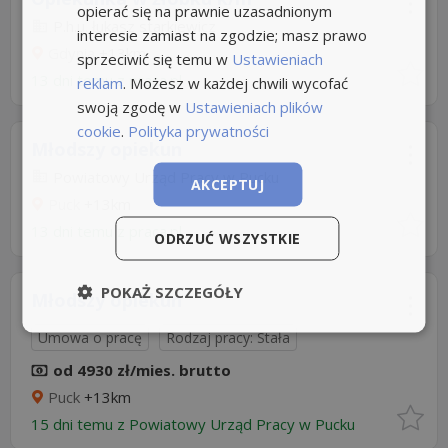
opierać się na prawnie uzasadnionym
P.h.u. łukasz starkiewicz
interesie zamiast na zgodzie; masz prawo
Gdynia
+13km
sprzeciwić się temu w
Ustawieniach
13 dni temu z
praca.pl
reklam
. Możesz w każdej chwili wycofać
swoją zgodę w
Ustawieniach plików
cookie
.
Polityka prywatności
Młodszy opiekun
Powiatowy Urząd Pracy w Pucku
AKCEPTUJ
Puck
+13km
13 dni temu z
praca.pl
ODRZUĆ WSZYSTKIE
POKAŻ SZCZEGÓŁY
Młodszy opiekun
Umowa o pracę
Rodzaj pracy: Stała
od 4930 zł/mies. brutto
Puck
+13km
15 dni temu z
Powiatowy Urząd Pracy w Pucku