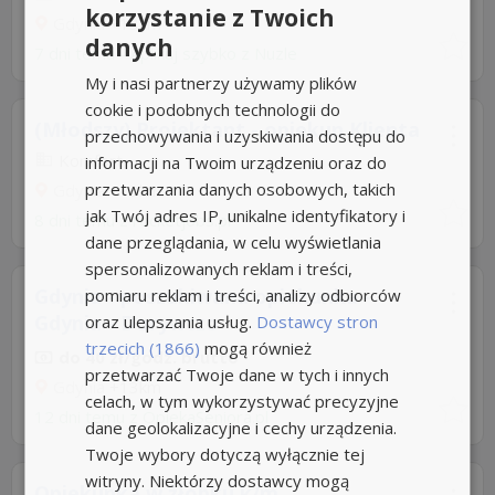
korzystanie z Twoich
Gdynia
+13km
danych
7 dni temu -
Aplikuj szybko z Nuzle
My i nasi partnerzy używamy plików
cookie i podobnych technologii do
(Młodszy) Projektant - opiekun Klienta
przechowywania i uzyskiwania dostępu do
Komfort
informacji na Twoim urządzeniu oraz do
przetwarzania danych osobowych, takich
Gdynia
+13km
jak Twój adres IP, unikalne identyfikatory i
8 dni temu z
rocketjobs.pl
dane przeglądania, w celu wyświetlania
spersonalizowanych reklam i treści,
Gdynia - poszukiwana opiekunka -
pomiaru reklam i treści, analizy odbiorców
Gdynia - Dorywczo
oraz ulepszania usług.
Dostawcy stron
trzecich (1866)
mogą również
do 40 zł/godz. brutto
przetwarzać Twoje dane w tych i innych
Gdynia
+13km
celach, w tym wykorzystywać precyzyjne
12 dni temu z
OpiekaSeniora.pl
dane geolokalizacyjne i cechy urządzenia.
Twoje wybory dotyczą wyłącznie tej
witryny. Niektórzy dostawcy mogą
Opiekunka w żłobku k/m