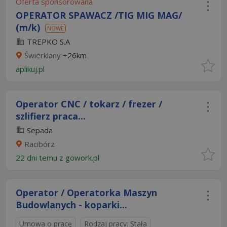
Oferta sponsorowana
OPERATOR SPAWACZ /TIG MIG MAG/
(m/k)
NOWE
TREPKO S.A
Świerklany
+26km
aplikuj.pl
Operator CNC / tokarz / frezer /
szlifierz praca...
Sepada
Racibórz
22 dni temu z
gowork.pl
Operator / Operatorka Maszyn
Budowlanych - koparki...
Umowa o pracę
Rodzaj pracy: Stała