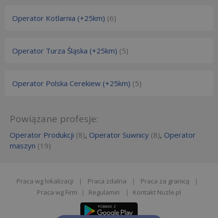
Operator Kotlarnia (+25km)
(6)
Operator Turza Śląska (+25km)
(5)
Operator Polska Cerekiew (+25km)
(5)
Powiązane profesje:
Operator Produkcji
(8)
,
Operator Suwnicy
(8)
,
Operator
maszyn
(19)
Praca wg lokalizacji
|
Praca zdalna
|
Praca za granicą
|
Praca wg Firm
|
Regulamin
|
Kontakt Nuzle.pl