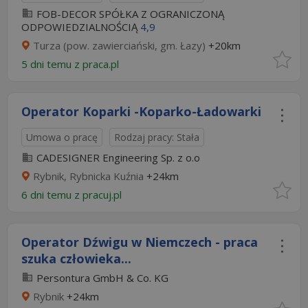
FOB-DECOR SPÓŁKA Z OGRANICZONĄ
ODPOWIEDZIALNOŚCIĄ
4,9
Turza (pow. zawierciański, gm. Łazy)
+20km
5 dni temu z
praca.pl
Operator Koparki -Koparko-Ładowarki
Umowa o pracę
Rodzaj pracy: Stała
CADESIGNER Engineering Sp. z o.o
Rybnik, Rybnicka Kuźnia
+24km
6 dni temu z
pracuj.pl
Operator Dźwigu w Niemczech - praca
szuka człowieka...
Persontura GmbH & Co. KG
Rybnik
+24km