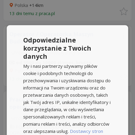
Polska
+14km
13 dni temu z
praca.pl
Operator / Operatorka Maszyn
Odpowiedzialne
Budowlanych - koparki...
korzystanie z Twoich
Umowa o pracę
Rodzaj pracy: Stała
danych
od 5000 do 10000 zł/mies. brutto
My i nasi partnerzy używamy plików
Polska
+14km
cookie i podobnych technologii do
13 dni temu z
praca.pl
przechowywania i uzyskiwania dostępu do
informacji na Twoim urządzeniu oraz do
przetwarzania danych osobowych, takich
Pracownik produkcji - Młodszy
jak Twój adres IP, unikalne identyfikatory i
operator maszyn...
NOWE
dane przeglądania, w celu wyświetlania
spersonalizowanych reklam i treści,
Umowa o pracę
Rodzaj pracy: Stała
pomiaru reklam i treści, analizy odbiorców
FOB-DECOR SPÓŁKA Z OGRANICZONĄ
oraz ulepszania usług.
Dostawcy stron
ODPOWIEDZIALNOŚCIĄ
4,9