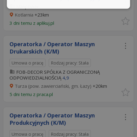
Manpower
Kotlarnia
+23km
3 dni temu z
aplikuj.pl
Operatorka / Operator Maszyn
Drukarskich (K/M)
Umowa o pracę
Rodzaj pracy: Stała
FOB-DECOR SPÓŁKA Z OGRANICZONĄ
ODPOWIEDZIALNOŚCIĄ
4,9
Turza (pow. zawierciański, gm. Łazy)
+20km
5 dni temu z
praca.pl
Operatorka / Operator Maszyn
Produkcyjnych (K/M)
Umowa o pracę
Rodzaj pracy: Stała