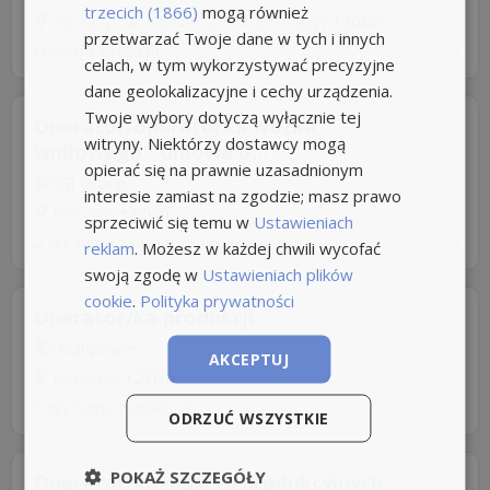
trzecich (1866)
mogą również
Turza (pow. zawierciański, gm. Łazy)
+20km
przetwarzać Twoje dane w tych i innych
Dzisiaj
z
praca.pl
celach, w tym wykorzystywać precyzyjne
dane geolokalizacyjne i cechy urządzenia.
Twoje wybory dotyczą wyłącznie tej
Operator/operatorka wózka
witryny. Niektórzy dostawcy mogą
widłowego - umowa o...
opierać się na prawnie uzasadnionym
GI Group
interesie zamiast na zgodzie; masz prawo
Bierawa
+22km
sprzeciwić się temu w
Ustawieniach
2 dni temu z
pl.gigroup.com
reklam
. Możesz w każdej chwili wycofać
swoją zgodę w
Ustawieniach plików
cookie
.
Polityka prywatności
Operator/ka produkcji
Manpower
AKCEPTUJ
Kotlarnia
+23km
3 dni temu z
aplikuj.pl
ODRZUĆ WSZYSTKIE
POKAŻ SZCZEGÓŁY
Operator/ka maszyn produkcyjnych