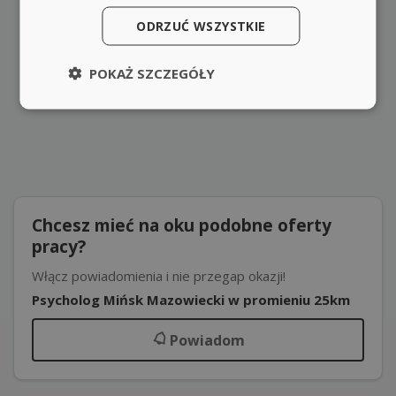
ODRZUĆ WSZYSTKIE
POKAŻ SZCZEGÓŁY
Chcesz mieć na oku podobne oferty
pracy?
Włącz powiadomienia i nie przegap okazji!
Psycholog Mińsk Mazowiecki w promieniu 25km
Powiadom