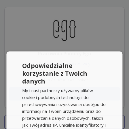
Pracownia Pomocy Ego
Zadaj pytanie pracodawcy
Odpowiedzialne
Odpowiada szybko
korzystanie z Twoich
tel: 57x-xxx-xxx
danych
pokaż
My i nasi partnerzy używamy plików
Aplikuj teraz
cookie i podobnych technologii do
przechowywania i uzyskiwania dostępu do
informacji na Twoim urządzeniu oraz do
przetwarzania danych osobowych, takich
Zadzwoń/SMS
jak Twój adres IP, unikalne identyfikatory i