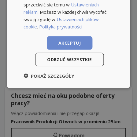
sprzeciwić się temu w
Ustawieniach
reklam
. Możesz w każdej chwili wycofać
swoją zgodę w
Ustawieniach plików
cookie
.
Polityka prywatności
AKCEPTUJ
ODRZUĆ WSZYSTKIE
POKAŻ SZCZEGÓŁY
Chcesz mieć na oku podobne oferty
pracy?
Włącz powiadomienia i nie przegap okazji!
Pracownik Produkcji Otwock w promieniu 25km
Powiadom